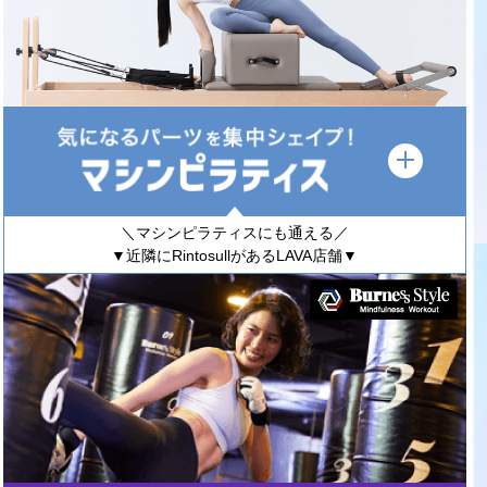
＼マシンピラティスにも通える／
▼近隣にRintosullがあるLAVA店舗▼