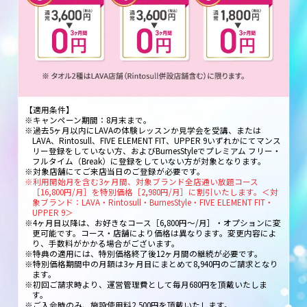
【適用条件】
※キャンペーン期間：8月末まで。
※過去5ヶ月以内にLAVAの体験レッスンか見学会を受講、または
LAVA、Rintosull、FIVE ELEMENT FIT、UPPER 9いずれかにてマンス
リー登録をしていない方、およびBurnesStyleでプレミアム フリー・
フルタイム（Break）に登録をしていない方が対象となります。
※対象店舗にてご来店当日のご登録が必要です。
※利用開始月を含む3ヶ月間、対象ブランド全店通い放題コース
［16,800円/月］を特別価格［2,980円/月］に割引いたします。＜対
象ブランド：LAVA・Rintosull・BurnesStyle・FIVE ELEMENT FIT・
UPPER 9＞
※4ヶ月目以降は、お好きなコース［6,800円～/月］・オプションに変
更可能です。コース・店舗により価格は異なります。変更内容によ
り、手数料がかかる場合がございます。
※特典の適用には、特別価格終了後12ヶ月間の継続が必要です。
※特別価格期間中の月額は3ヶ月目にまとめて8,940円のご請求となり
ます。
※初回ご請求時より、運営管理費として毎月680円を頂戴いたしま
す。
※ご入会時のみ、施設使用料2,500円を頂戴いたします。