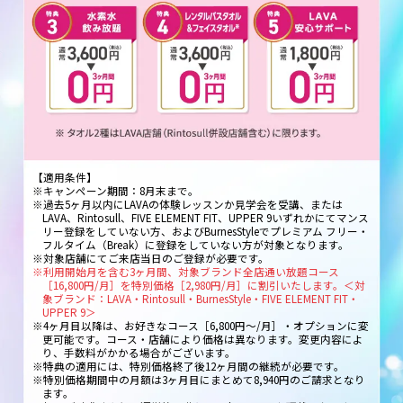
【適用条件】
※キャンペーン期間：8月末まで。
※過去5ヶ月以内にLAVAの体験レッスンか見学会を受講、または
LAVA、Rintosull、FIVE ELEMENT FIT、UPPER 9いずれかにてマンス
リー登録をしていない方、およびBurnesStyleでプレミアム フリー・
フルタイム（Break）に登録をしていない方が対象となります。
※対象店舗にてご来店当日のご登録が必要です。
※利用開始月を含む3ヶ月間、対象ブランド全店通い放題コース
［16,800円/月］を特別価格［2,980円/月］に割引いたします。＜対
象ブランド：LAVA・Rintosull・BurnesStyle・FIVE ELEMENT FIT・
UPPER 9＞
※4ヶ月目以降は、お好きなコース［6,800円～/月］・オプションに変
更可能です。コース・店舗により価格は異なります。変更内容によ
り、手数料がかかる場合がございます。
※特典の適用には、特別価格終了後12ヶ月間の継続が必要です。
※特別価格期間中の月額は3ヶ月目にまとめて8,940円のご請求となり
ます。