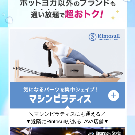
＼マシンピラティスにも通える／
▼近隣にRintosullがあるLAVA店舗▼