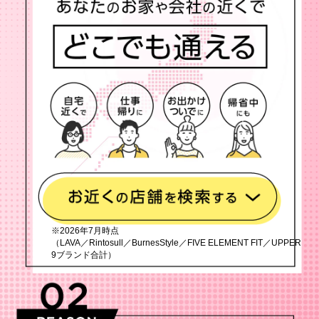
※2026年7月時点
（LAVA／Rintosull／BurnesStyle／FIVE ELEMENT FIT／UPPER
9ブランド合計）