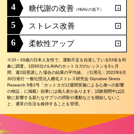
4
糖代謝の改善
（HbAlcの低下）
5
ストレス改善
6
柔軟性アップ
※20～59歳の日本人女性で、運動不足を自覚している53名を対
象に調査。1回60分のLAVAのホットヨガのレッスンを3ヶ月
間、週2回受講した場合の結果の平均値。（引用元：2022年6月
30日発行 一般社団法人糖化ストレス研究会 Glycative Stress
Research 9巻2号「ホットヨガ12週間実施による心身への影響
の検証」に掲載）効果には個人差があります。試験期間中は試
験に影響する新たなサプリの摂取や運動などを開始しないこ
と、通常の生活を維持することを管理。