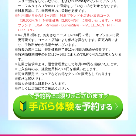
スリー登録をしていない方、およびBurnesStyleでプレミアム フリ
ー・フルタイム（Break）に登録をしていない方が対象となります。
※対象店舗にてご来店当日のご登録が必要です。
※利用開始月を含む3ヶ月間、対象ブランド全店通い放題コース
［16,800円/月］を特別価格［2,980円/月］に割引いたします。＜対象
ブランド：LAVA・Rintosull・BurnesStyle・FIVE ELEMENT FIT・
UPPER 9＞
※4ヶ月目以降は、お好きなコース［6,800円～/月］・オプションに変
更可能です。コース・店舗により価格は異なります。変更内容によ
り、手数料がかかる場合がございます。
※特典の適用には、特別価格終了後12ヶ月間の継続が必要です。
※特別価格期間中の月額は3ヶ月目にまとめて8,940円のご請求となりま
す。
※初回ご請求時より、運営管理費として毎月680円を頂戴いたします。
※ご入会時のみ、施設使用料2,500円を頂戴いたします。
※初来店限定で、ウェアなどお得なグッズの販売もしております。
※価格は税込です。
※法人会員様は対象外となります。
※詳しくは店頭にてご確認ください。