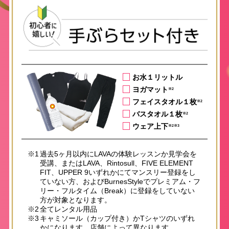
お水１リットル
ヨガマット
※2
フェイスタオル１枚
※2
バスタオル１枚
※2
ウェア上下
※2※3
※1
過去5ヶ月以内にLAVAの体験レッスンか見学会を
受講、またはLAVA、Rintosull、FIVE ELEMENT
FIT、UPPER 9いずれかにてマンスリー登録をし
ていない方、およびBurnesStyleでプレミアム・フ
リー・フルタイム（Break）に登録をしていない
方が対象となります。
※2
全てレンタル用品
※3
キャミソール（カップ付き）かTシャツのいずれ
かになります。店舗によって異なります。