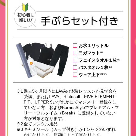
お水１リットル
ヨガマット
※2
フェイスタオル１枚
※2
バスタオル１枚
※2
ウェア上下
※2※3
※1
過去5ヶ月以内にLAVAの体験レッスンか見学会を
受講、またはLAVA、Rintosull、FIVE ELEMENT
FIT、UPPER 9いずれかにてマンスリー登録をし
ていない方、およびBurnesStyleでプレミアム・フ
リー・フルタイム（Break）に登録をしていない
方が対象となります。
※2
全てレンタル用品
※3
キャミソール（カップ付き）かTシャツのいずれ
かになります。店舗によって異なります。