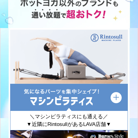
＼マシンピラティスにも通える／
▼近隣にRintosullがあるLAVA店舗▼