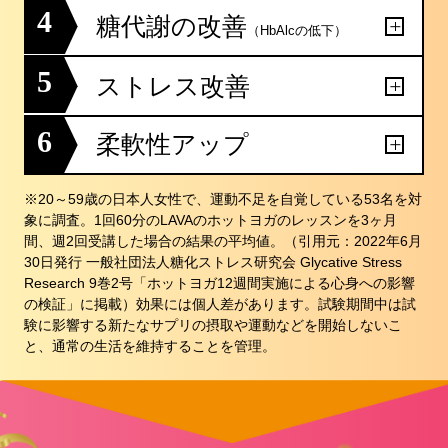
4
糖代謝の改善
（HbAlcの低下）
5
ストレス改善
6
柔軟性アップ
※20～59歳の日本人女性で、運動不足を自覚している53名を対
象に調査。1回60分のLAVAのホットヨガのレッスンを3ヶ月
間、週2回受講した場合の結果の平均値。（引用元：2022年6月
30日発行 一般社団法人糖化ストレス研究会 Glycative Stress
Research 9巻2号「ホットヨガ12週間実施による心身への影響
の検証」に掲載）効果には個人差があります。試験期間中は試
験に影響する新たなサプリの摂取や運動などを開始しないこ
と、通常の生活を維持することを管理。