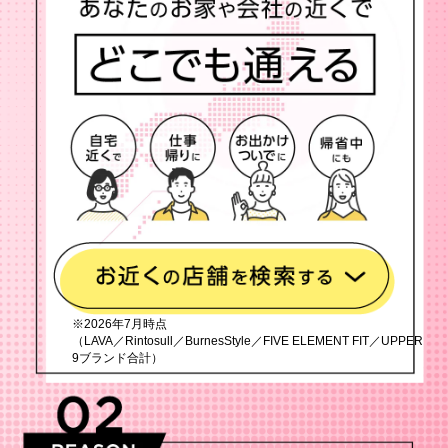
※2026年7月時点
（LAVA／Rintosull／BurnesStyle／FIVE ELEMENT FIT／UPPER
9ブランド合計）