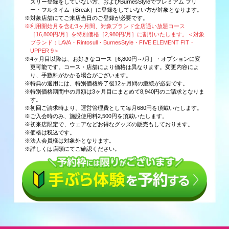
スリー登録をしていない方、およびBurnesStyleでプレミアム フリ
ー・フルタイム（Break）に登録をしていない方が対象となります。
※対象店舗にてご来店当日のご登録が必要です。
※利用開始月を含む3ヶ月間、対象ブランド全店通い放題コース
［16,800円/月］を特別価格［2,980円/月］に割引いたします。＜対象
ブランド：LAVA・Rintosull・BurnesStyle・FIVE ELEMENT FIT・
UPPER 9＞
※4ヶ月目以降は、お好きなコース［6,800円～/月］・オプションに変
更可能です。コース・店舗により価格は異なります。変更内容によ
り、手数料がかかる場合がございます。
※特典の適用には、特別価格終了後12ヶ月間の継続が必要です。
※特別価格期間中の月額は3ヶ月目にまとめて8,940円のご請求となりま
す。
※初回ご請求時より、運営管理費として毎月680円を頂戴いたします。
※ご入会時のみ、施設使用料2,500円を頂戴いたします。
※初来店限定で、ウェアなどお得なグッズの販売もしております。
※価格は税込です。
※法人会員様は対象外となります。
※詳しくは店頭にてご確認ください。