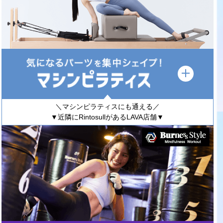
＼マシンピラティスにも通える／
▼近隣にRintosullがあるLAVA店舗▼