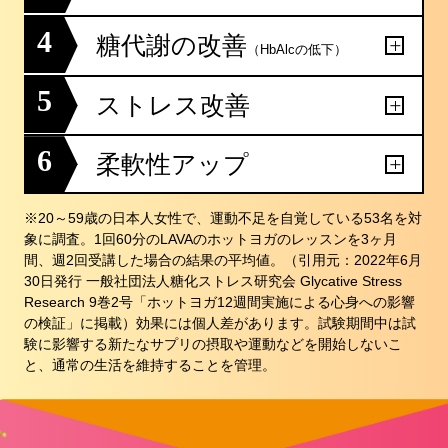
4
糖代謝の改善
（HbAlcの低下）
5
ストレス改善
6
柔軟性アップ
※20～59歳の日本人女性で、運動不足を自覚している53名を対
象に調査。1回60分のLAVAのホットヨガのレッスンを3ヶ月
間、週2回受講した場合の結果の平均値。（引用元：2022年6月
30日発行 一般社団法人糖化ストレス研究会 Glycative Stress
Research 9巻2号「ホットヨガ12週間実施による心身への影響
の検証」に掲載）効果には個人差があります。試験期間中は試
験に影響する新たなサプリの摂取や運動などを開始しないこ
と、通常の生活を維持することを管理。