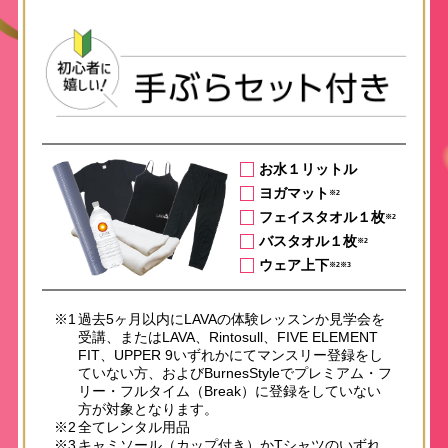
お水１リットル
ヨガマット
※2
フェイスタオル１枚
※2
バスタオル１枚
※2
ウェア上下
※2※3
※1
過去5ヶ月以内にLAVAの体験レッスンか見学会を
受講、またはLAVA、Rintosull、FIVE ELEMENT
FIT、UPPER 9いずれかにてマンスリー登録をし
ていない方、およびBurnesStyleでプレミアム・フ
リー・フルタイム（Break）に登録をしていない
方が対象となります。
※2
全てレンタル用品
※3
キャミソール（カップ付き）かTシャツのいずれ