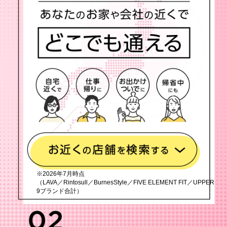
※2026年7月時点
（LAVA／Rintosull／BurnesStyle／FIVE ELEMENT FIT／UPPER
9ブランド合計）