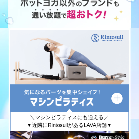
＼マシンピラティスにも通える／
▼近隣にRintosullがあるLAVA店舗▼