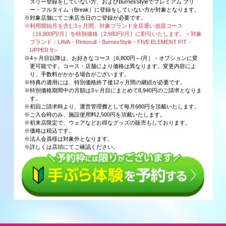
スリー登録をしていない方、およびBurnesStyleでプレミアム フリ
ー・フルタイム（Break）に登録をしていない方が対象となります。
※対象店舗にてご来店当日のご登録が必要です。
※利用開始月を含む3ヶ月間、対象ブランド全店通い放題コース
［16,800円/月］を特別価格［2,980円/月］に割引いたします。＜対象
ブランド：LAVA・Rintosull・BurnesStyle・FIVE ELEMENT FIT・
UPPER 9＞
※4ヶ月目以降は、お好きなコース［6,800円～/月］・オプションに変
更可能です。コース・店舗により価格は異なります。変更内容によ
り、手数料がかかる場合がございます。
※特典の適用には、特別価格終了後12ヶ月間の継続が必要です。
※特別価格期間中の月額は3ヶ月目にまとめて8,940円のご請求となりま
す。
※初回ご請求時より、運営管理費として毎月680円を頂戴いたします。
※ご入会時のみ、施設使用料2,500円を頂戴いたします。
※初来店限定で、ウェアなどお得なグッズの販売もしております。
※価格は税込です。
※法人会員様は対象外となります。
※詳しくは店頭にてご確認ください。