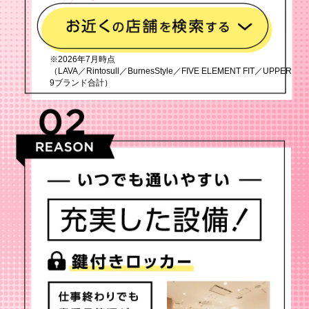
※2026年7月時点
（LAVA／Rintosull／BurnesStyle／FIVE ELEMENT FIT／UPPER
9ブランド合計）