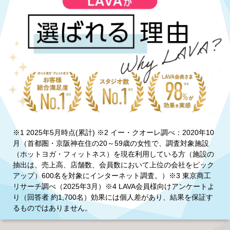
※1 2025年5月時点(累計) ※2 イー・クオーレ調べ：2020年10
月（首都圏・京阪神在住の20～59歳の女性で、調査対象施設
（ホットヨガ・フィットネス）を現在利用している方（施設の
抽出は、売上高、店舗数、会員数において上位の会社をピック
アップ）600名を対象にインターネット調査。）※3 東京商工
リサーチ調べ（2025年3月）※4 LAVA会員様向けアンケートよ
り（回答者 約1,700名）効果には個人差があり、結果を保証す
るものではありません。