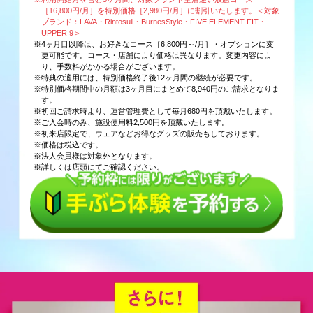
［16,800円/月］を特別価格［2,980円/月］に割引いたします。＜対象
ブランド：LAVA・Rintosull・BurnesStyle・FIVE ELEMENT FIT・
UPPER 9＞
※4ヶ月目以降は、お好きなコース［6,800円～/月］・オプションに変
更可能です。コース・店舗により価格は異なります。変更内容によ
り、手数料がかかる場合がございます。
※特典の適用には、特別価格終了後12ヶ月間の継続が必要です。
※特別価格期間中の月額は3ヶ月目にまとめて8,940円のご請求となりま
す。
※初回ご請求時より、運営管理費として毎月680円を頂戴いたします。
※ご入会時のみ、施設使用料2,500円を頂戴いたします。
※初来店限定で、ウェアなどお得なグッズの販売もしております。
※価格は税込です。
※法人会員様は対象外となります。
※詳しくは店頭にてご確認ください。