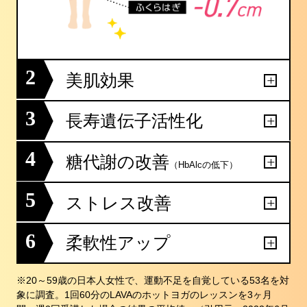
2
美肌効果
3
長寿遺伝子活性化
4
糖代謝の改善
（HbAlcの低下）
5
ストレス改善
6
柔軟性アップ
※20～59歳の日本人女性で、運動不足を自覚している53名を対
象に調査。1回60分のLAVAのホットヨガのレッスンを3ヶ月