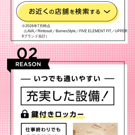
※2026年7月時点
（LAVA／Rintosull／BurnesStyle／FIVE ELEMENT FIT／UPPER
9ブランド合計）