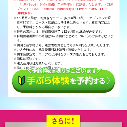
［16,800円/月］を特別価格［2,980円/月］に割引いたします。＜対象
ブランド：LAVA・Rintosull・BurnesStyle・FIVE ELEMENT FIT・
UPPER 9＞
※4ヶ月目以降は、お好きなコース［6,800円～/月］・オプションに変
更可能です。コース・店舗により価格は異なります。変更内容によ
り、手数料がかかる場合がございます。
※特典の適用には、特別価格終了後12ヶ月間の継続が必要です。
※特別価格期間中の月額は3ヶ月目にまとめて8,940円のご請求となりま
す。
※初回ご請求時より、運営管理費として毎月680円を頂戴いたします。
※ご入会時のみ、施設使用料2,500円を頂戴いたします。
※初来店限定で、ウェアなどお得なグッズの販売もしております。
※価格は税込です。
※法人会員様は対象外となります。
※詳しくは店頭にてご確認ください。