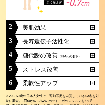
2
美肌効果
3
長寿遺伝子活性化
4
糖代謝の改善
（HbAlcの低下）
5
ストレス改善
6
柔軟性アップ
※20～59歳の日本人女性で、運動不足を自覚している53名を対
象に調査。1回60分のLAVAのホットヨガのレッスンを3ヶ月