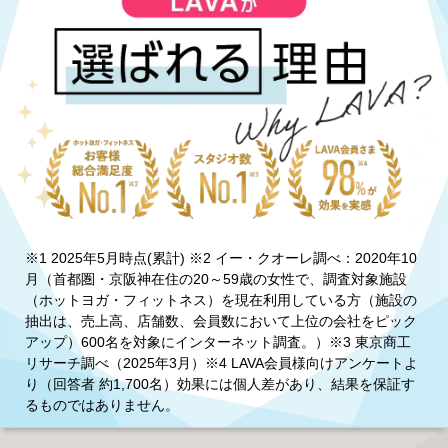
※1 2025年5月時点(累計) ※2 イー・クオーレ調べ：2020年10
月（首都圏・京阪神在住の20～59歳の女性で、調査対象施設
（ホットヨガ・フィットネス）を現在利用している方（施設の
抽出は、売上高、店舗数、会員数において上位の会社をピック
アップ）600名を対象にインターネット調査。）※3 東京商工
リサーチ調べ（2025年3月）※4 LAVA会員様向けアンケートよ
り（回答者 約1,700名）効果には個人差があり、結果を保証す
るものではありません。