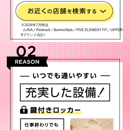
※2026年7月時点
（LAVA／Rintosull／BurnesStyle／FIVE ELEMENT FIT／UPPER
9ブランド合計）