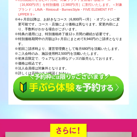
［16,800円/月］を特別価格［2,980円/月］に割引いたします。＜対象
ブランド：LAVA・Rintosull・BurnesStyle・FIVE ELEMENT FIT・
UPPER 9＞
※4ヶ月目以降は、お好きなコース［6,800円～/月］・オプションに変
更可能です。コース・店舗により価格は異なります。変更内容によ
り、手数料がかかる場合がございます。
※特典の適用には、特別価格終了後12ヶ月間の継続が必要です。
※特別価格期間中の月額は3ヶ月目にまとめて8,940円のご請求となりま
す。
※初回ご請求時より、運営管理費として毎月680円を頂戴いたします。
※ご入会時のみ、施設使用料2,500円を頂戴いたします。
※初来店限定で、ウェアなどお得なグッズの販売もしております。
※価格は税込です。
※法人会員様は対象外となります。
※詳しくは店頭にてご確認ください。