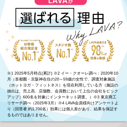
※1 2025年5月時点(累計) ※2 イー・クオーレ調べ：2020年10
月（首都圏・京阪神在住の20～59歳の女性で、調査対象施設
（ホットヨガ・フィットネス）を現在利用している方（施設の
抽出は、売上高、店舗数、会員数において上位の会社をピック
アップ）600名を対象にインターネット調査。）※3 東京商工
リサーチ調べ（2025年3月）※4 LAVA会員様向けアンケートよ
り（回答者 約1,700名）効果には個人差があり、結果を保証す
るものではありません。