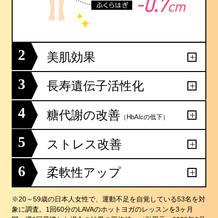
2
美肌効果
3
長寿遺伝子活性化
4
糖代謝の改善
（HbAlcの低下）
5
ストレス改善
6
柔軟性アップ
※20～59歳の日本人女性で、運動不足を自覚している53名を対
象に調査。1回60分のLAVAのホットヨガのレッスンを3ヶ月