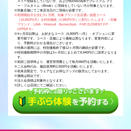
スリー登録をしていない方、およびBurnesStyleでプレミアム フリ
ー・フルタイム（Break）に登録をしていない方が対象となります。
※対象店舗にてご来店当日のご登録が必要です。
※利用開始月を含む3ヶ月間、対象ブランド全店通い放題コース
［16,800円/月］を特別価格［2,980円/月］に割引いたします。＜対象
ブランド：LAVA・Rintosull・BurnesStyle・FIVE ELEMENT FIT・
UPPER 9＞
※4ヶ月目以降は、お好きなコース［6,800円～/月］・オプションに変
更可能です。コース・店舗により価格は異なります。変更内容によ
り、手数料がかかる場合がございます。
※特典の適用には、特別価格終了後12ヶ月間の継続が必要です。
※特別価格期間中の月額は3ヶ月目にまとめて8,940円のご請求となりま
す。
※初回ご請求時より、運営管理費として毎月680円を頂戴いたします。
※ご入会時のみ、施設使用料2,500円を頂戴いたします。
※初来店限定で、ウェアなどお得なグッズの販売もしております。
※価格は税込です。
※法人会員様は対象外となります。
※詳しくは店頭にてご確認ください。