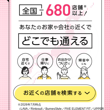
※2026年7月時点
（LAVA／Rintosull／BurnesStyle／FIVE ELEMENT FIT／UPPER