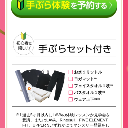
お水１リットル
ヨガマット
※2
フェイスタオル１枚
※2
バスタオル１枚
※2
ウェア上下
※2※3
※1
過去5ヶ月以内にLAVAの体験レッスンか見学会を
受講、またはLAVA、Rintosull、FIVE ELEMENT
FIT、UPPER 9いずれかにてマンスリー登録をし