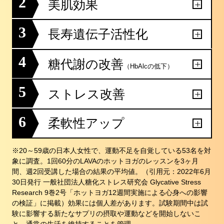
2
美肌効果
3
長寿遺伝子活性化
4
糖代謝の改善
（HbAlcの低下）
5
ストレス改善
6
柔軟性アップ
※20～59歳の日本人女性で、運動不足を自覚している53名を対
象に調査。1回60分のLAVAのホットヨガのレッスンを3ヶ月
間、週2回受講した場合の結果の平均値。（引用元：2022年6月
30日発行 一般社団法人糖化ストレス研究会 Glycative Stress
Research 9巻2号「ホットヨガ12週間実施による心身への影響
の検証」に掲載）効果には個人差があります。試験期間中は試
験に影響する新たなサプリの摂取や運動などを開始しないこ