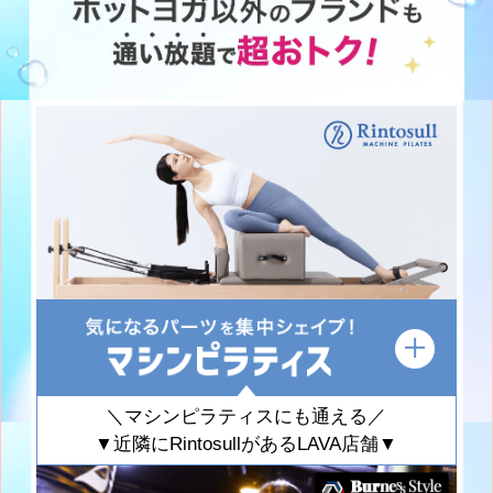
＼マシンピラティスにも通える／
▼近隣にRintosullがあるLAVA店舗▼