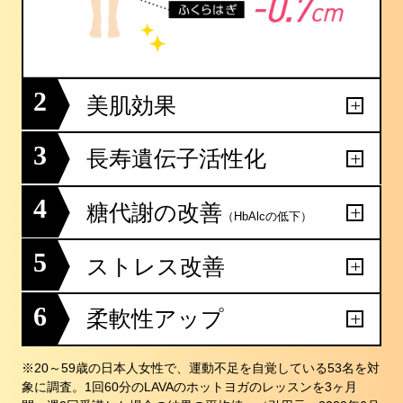
2
美肌効果
3
長寿遺伝子活性化
4
糖代謝の改善
（HbAlcの低下）
5
ストレス改善
6
柔軟性アップ
※20～59歳の日本人女性で、運動不足を自覚している53名を対
象に調査。1回60分のLAVAのホットヨガのレッスンを3ヶ月