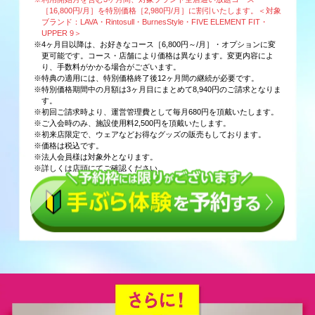
［16,800円/月］を特別価格［2,980円/月］に割引いたします。＜対象
ブランド：LAVA・Rintosull・BurnesStyle・FIVE ELEMENT FIT・
UPPER 9＞
※4ヶ月目以降は、お好きなコース［6,800円～/月］・オプションに変
更可能です。コース・店舗により価格は異なります。変更内容によ
り、手数料がかかる場合がございます。
※特典の適用には、特別価格終了後12ヶ月間の継続が必要です。
※特別価格期間中の月額は3ヶ月目にまとめて8,940円のご請求となりま
す。
※初回ご請求時より、運営管理費として毎月680円を頂戴いたします。
※ご入会時のみ、施設使用料2,500円を頂戴いたします。
※初来店限定で、ウェアなどお得なグッズの販売もしております。
※価格は税込です。
※法人会員様は対象外となります。
※詳しくは店頭にてご確認ください。