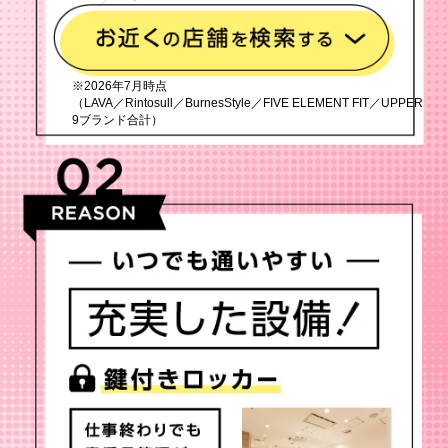
※2026年7月時点
（LAVA／Rintosull／BurnesStyle／FIVE ELEMENT FIT／UPPER
9ブランド合計）