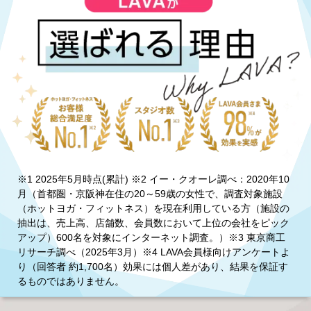
※1 2025年5月時点(累計) ※2 イー・クオーレ調べ：2020年10
月（首都圏・京阪神在住の20～59歳の女性で、調査対象施設
（ホットヨガ・フィットネス）を現在利用している方（施設の
抽出は、売上高、店舗数、会員数において上位の会社をピック
アップ）600名を対象にインターネット調査。）※3 東京商工
リサーチ調べ（2025年3月）※4 LAVA会員様向けアンケートよ
り（回答者 約1,700名）効果には個人差があり、結果を保証す
るものではありません。