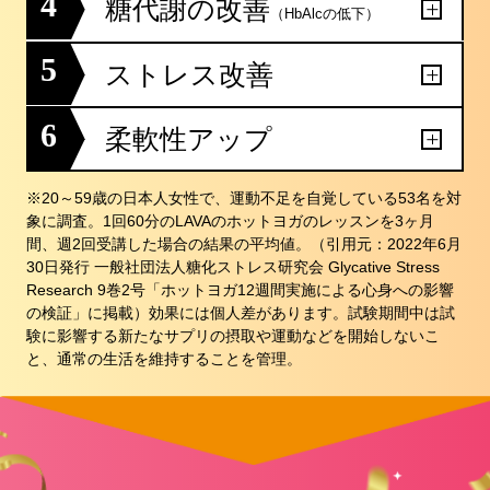
4
糖代謝の改善
（HbAlcの低下）
5
ストレス改善
6
柔軟性アップ
※20～59歳の日本人女性で、運動不足を自覚している53名を対
象に調査。1回60分のLAVAのホットヨガのレッスンを3ヶ月
間、週2回受講した場合の結果の平均値。（引用元：2022年6月
30日発行 一般社団法人糖化ストレス研究会 Glycative Stress
Research 9巻2号「ホットヨガ12週間実施による心身への影響
の検証」に掲載）効果には個人差があります。試験期間中は試
験に影響する新たなサプリの摂取や運動などを開始しないこ
と、通常の生活を維持することを管理。