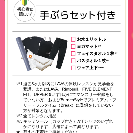
お水１リットル
ヨガマット
※2
フェイスタオル１枚
※2
バスタオル１枚
※2
ウェア上下
※2※3
※1
過去5ヶ月以内にLAVAの体験レッスンか見学会を
受講、またはLAVA、Rintosull、FIVE ELEMENT
FIT、UPPER 9いずれかにてマンスリー登録をし
ていない方、およびBurnesStyleでプレミアム・フ
リー・フルタイム（Break）に登録をしていない
方が対象となります。
※2
全てレンタル用品
※3
キャミソール（カップ付き）かTシャツのいずれ
かになります。店舗によって異なります。
★
替えの下着はご持参ください。