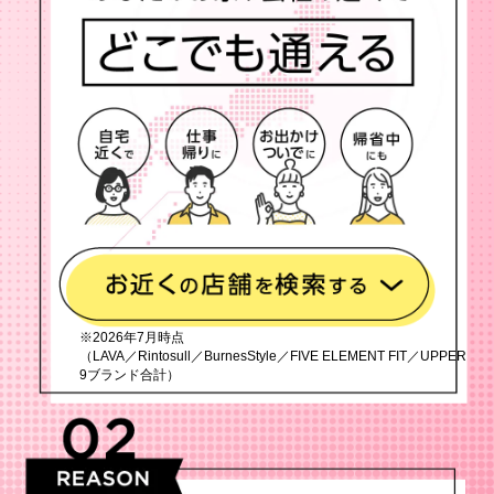
※2026年7月時点
（LAVA／Rintosull／BurnesStyle／FIVE ELEMENT FIT／UPPER
9ブランド合計）