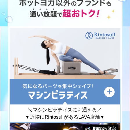
＼マシンピラティスにも通える／
▼近隣にRintosullがあるLAVA店舗▼