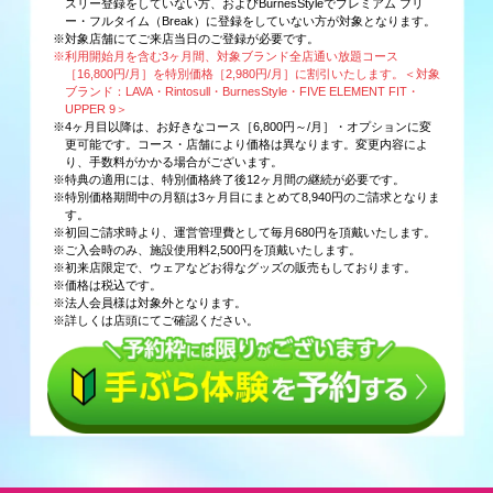
スリー登録をしていない方、およびBurnesStyleでプレミアム フリ
ー・フルタイム（Break）に登録をしていない方が対象となります。
※対象店舗にてご来店当日のご登録が必要です。
※利用開始月を含む3ヶ月間、対象ブランド全店通い放題コース
［16,800円/月］を特別価格［2,980円/月］に割引いたします。＜対象
ブランド：LAVA・Rintosull・BurnesStyle・FIVE ELEMENT FIT・
UPPER 9＞
※4ヶ月目以降は、お好きなコース［6,800円～/月］・オプションに変
更可能です。コース・店舗により価格は異なります。変更内容によ
り、手数料がかかる場合がございます。
※特典の適用には、特別価格終了後12ヶ月間の継続が必要です。
※特別価格期間中の月額は3ヶ月目にまとめて8,940円のご請求となりま
す。
※初回ご請求時より、運営管理費として毎月680円を頂戴いたします。
※ご入会時のみ、施設使用料2,500円を頂戴いたします。
※初来店限定で、ウェアなどお得なグッズの販売もしております。
※価格は税込です。
※法人会員様は対象外となります。
※詳しくは店頭にてご確認ください。