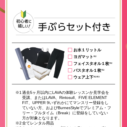
お水１リットル
ヨガマット
※2
フェイスタオル１枚
※2
バスタオル１枚
※2
ウェア上下
※2※3
※1
過去5ヶ月以内にLAVAの体験レッスンか見学会を
受講、またはLAVA、Rintosull、FIVE ELEMENT
FIT、UPPER 9いずれかにてマンスリー登録をし
ていない方、およびBurnesStyleでプレミアム・フ
リー・フルタイム（Break）に登録をしていない
方が対象となります。
※2
全てレンタル用品