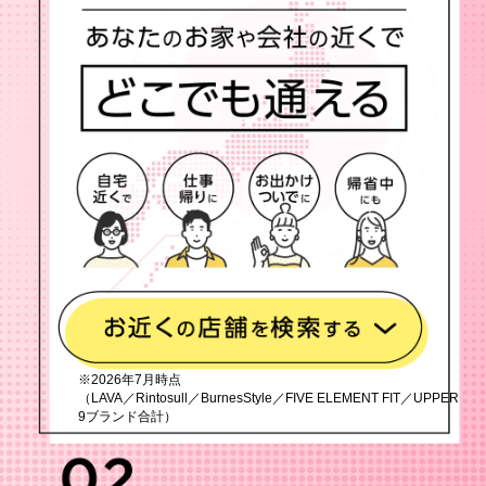
※2026年7月時点
（LAVA／Rintosull／BurnesStyle／FIVE ELEMENT FIT／UPPER
9ブランド合計）