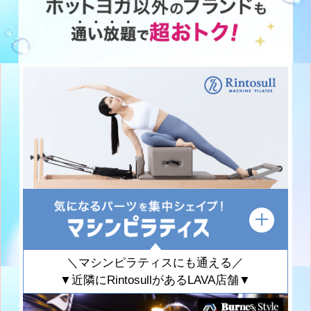
＼マシンピラティスにも通える／
▼近隣にRintosullがあるLAVA店舗▼