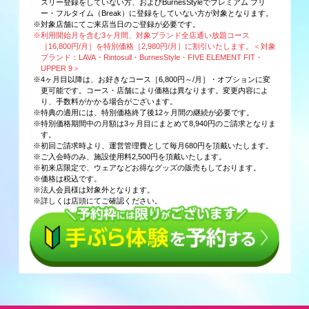
スリー登録をしていない方、およびBurnesStyleでプレミアム フリ
ー・フルタイム（Break）に登録をしていない方が対象となります。
※対象店舗にてご来店当日のご登録が必要です。
※利用開始月を含む3ヶ月間、対象ブランド全店通い放題コース
［16,800円/月］を特別価格［2,980円/月］に割引いたします。＜対象
ブランド：LAVA・Rintosull・BurnesStyle・FIVE ELEMENT FIT・
UPPER 9＞
※4ヶ月目以降は、お好きなコース［6,800円～/月］・オプションに変
更可能です。コース・店舗により価格は異なります。変更内容によ
り、手数料がかかる場合がございます。
※特典の適用には、特別価格終了後12ヶ月間の継続が必要です。
※特別価格期間中の月額は3ヶ月目にまとめて8,940円のご請求となりま
す。
※初回ご請求時より、運営管理費として毎月680円を頂戴いたします。
※ご入会時のみ、施設使用料2,500円を頂戴いたします。
※初来店限定で、ウェアなどお得なグッズの販売もしております。
※価格は税込です。
※法人会員様は対象外となります。
※詳しくは店頭にてご確認ください。