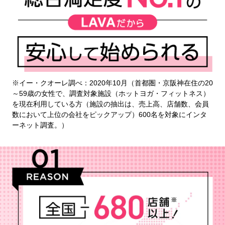
※イー・クオーレ調べ：2020年10月（首都圏・京阪神在住の20
～59歳の女性で、調査対象施設（ホットヨガ・フィットネス）
を現在利用している方（施設の抽出は、売上高、店舗数、会員
数において上位の会社をピックアップ）600名を対象にインタ
ーネット調査。）