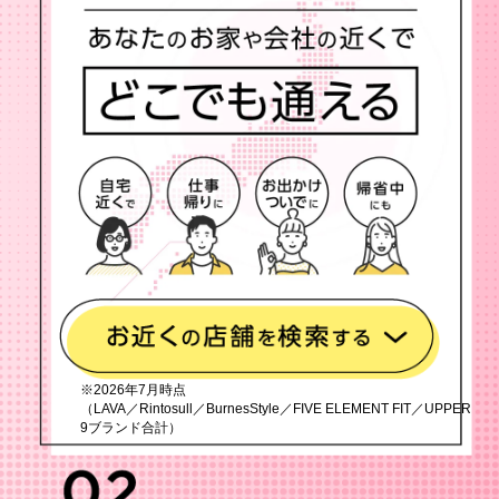
※2026年7月時点
（LAVA／Rintosull／BurnesStyle／FIVE ELEMENT FIT／UPPER
9ブランド合計）