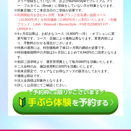
スリー登録をしていない方、およびBurnesStyleでプレミアム フリ
ー・フルタイム（Break）に登録をしていない方が対象となります。
※対象店舗にてご来店当日のご登録が必要です。
※利用開始月を含む3ヶ月間、対象ブランド全店通い放題コース
［16,800円/月］を特別価格［2,980円/月］に割引いたします。＜対象
ブランド：LAVA・Rintosull・BurnesStyle・FIVE ELEMENT FIT・
UPPER 9＞
※4ヶ月目以降は、お好きなコース［6,800円～/月］・オプションに変
更可能です。コース・店舗により価格は異なります。変更内容によ
り、手数料がかかる場合がございます。
※特典の適用には、特別価格終了後12ヶ月間の継続が必要です。
※特別価格期間中の月額は3ヶ月目にまとめて8,940円のご請求となりま
す。
※初回ご請求時より、運営管理費として毎月680円を頂戴いたします。
※ご入会時のみ、施設使用料2,500円を頂戴いたします。
※初来店限定で、ウェアなどお得なグッズの販売もしております。
※価格は税込です。
※法人会員様は対象外となります。
※詳しくは店頭にてご確認ください。