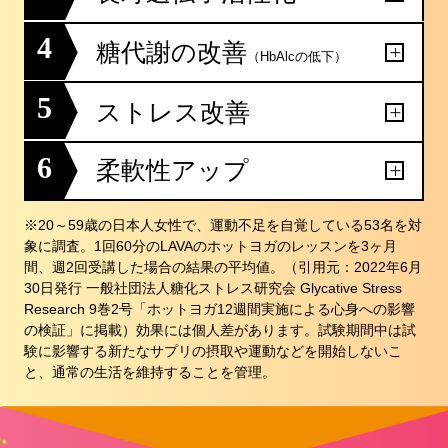
4
糖代謝の改善
（HbAlcの低下）
5
ストレス改善
6
柔軟性アップ
※20～59歳の日本人女性で、運動不足を自覚している53名を対
象に調査。1回60分のLAVAのホットヨガのレッスンを3ヶ月
間、週2回受講した場合の結果の平均値。（引用元：2022年6月
30日発行 一般社団法人糖化ストレス研究会 Glycative Stress
Research 9巻2号「ホットヨガ12週間実施による心身への影響
の検証」に掲載）効果には個人差があります。試験期間中は試
験に影響する新たなサプリの摂取や運動などを開始しないこ
と、通常の生活を維持することを管理。