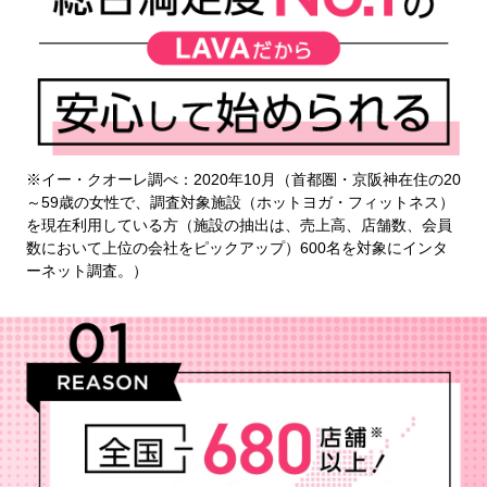
※イー・クオーレ調べ：2020年10月（首都圏・京阪神在住の20
～59歳の女性で、調査対象施設（ホットヨガ・フィットネス）
を現在利用している方（施設の抽出は、売上高、店舗数、会員
数において上位の会社をピックアップ）600名を対象にインタ
ーネット調査。）