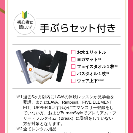
お水１リットル
ヨガマット
※2
フェイスタオル１枚
※2
バスタオル１枚
※2
ウェア上下
※2※3
※1
過去5ヶ月以内にLAVAの体験レッスンか見学会を
受講、またはLAVA、Rintosull、FIVE ELEMENT
FIT、UPPER 9いずれかにてマンスリー登録をし
ていない方、およびBurnesStyleでプレミアム・フ
リー・フルタイム（Break）に登録をしていない
方が対象となります。
※2
全てレンタル用品