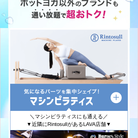
＼マシンピラティスにも通える／
▼近隣にRintosullがあるLAVA店舗▼