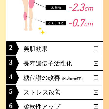
2
美肌効果
3
長寿遺伝子活性化
4
糖代謝の改善
（HbAlcの低下）
5
ストレス改善
6
柔軟性アップ