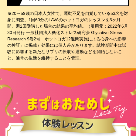
※20～59歳の日本人女性で、運動不足を自覚している53名を対
象に調査。1回60分のLAVAのホットヨガのレッスンを3ヶ月
間、週2回受講した場合の結果の平均値。（引用元：2022年6月
30日発行 一般社団法人糖化ストレス研究会 Glycative Stress
Research 9巻2号「ホットヨガ12週間実施による心身への影響
の検証」に掲載）効果には個人差があります。試験期間中は試
験に影響する新たなサプリの摂取や運動などを開始しないこ
と、通常の生活を維持することを管理。