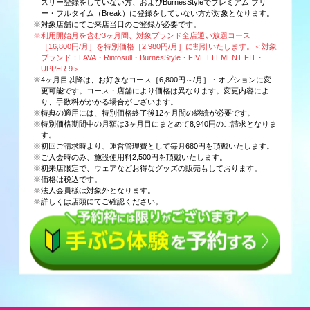
スリー登録をしていない方、およびBurnesStyleでプレミアム フリ
ー・フルタイム（Break）に登録をしていない方が対象となります。
※対象店舗にてご来店当日のご登録が必要です。
※利用開始月を含む3ヶ月間、対象ブランド全店通い放題コース
［16,800円/月］を特別価格［2,980円/月］に割引いたします。＜対象
ブランド：LAVA・Rintosull・BurnesStyle・FIVE ELEMENT FIT・
UPPER 9＞
※4ヶ月目以降は、お好きなコース［6,800円～/月］・オプションに変
更可能です。コース・店舗により価格は異なります。変更内容によ
り、手数料がかかる場合がございます。
※特典の適用には、特別価格終了後12ヶ月間の継続が必要です。
※特別価格期間中の月額は3ヶ月目にまとめて8,940円のご請求となりま
す。
※初回ご請求時より、運営管理費として毎月680円を頂戴いたします。
※ご入会時のみ、施設使用料2,500円を頂戴いたします。
※初来店限定で、ウェアなどお得なグッズの販売もしております。
※価格は税込です。
※法人会員様は対象外となります。
※詳しくは店頭にてご確認ください。