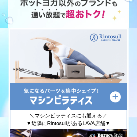
＼マシンピラティスにも通える／
▼近隣にRintosullがあるLAVA店舗▼