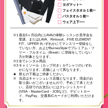
ヨガマット
※2
フェイスタオル１枚
※2
バスタオル１枚
※2
ウェア上下
※2※3
※1
過去5ヶ月以内にLAVAの体験レッスンか見学会を
受講、またはLAVA、Rintosull、FIVE ELEMENT
FIT、UPPER 9いずれかにてマンスリー登録をし
ていない方、およびBurnesStyleでプレミアム・フ
リー・フルタイム（Break）に登録をしていない
方が対象となります。
※2
全てレンタル用品
※3
キャミソール（カップ付き）かTシャツのいずれ
かになります。店舗によって異なります。
★
替えの下着はご持参ください。
※
当店はキャッシュレス店舗となります。現金のお
取り扱いがございませんので、予めご了承くださ
い。店頭でのお支払いにはクレジットカード
(VISA・MasterCard・JCBなど)、デビットカー
ド、PayPay、交通系ICカードがご利用いただけま
す。