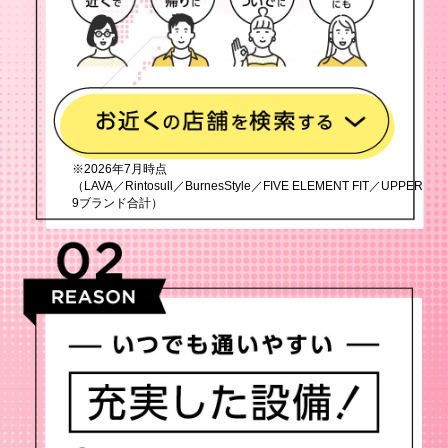
※2026年7月時点
（LAVA／Rintosull／BurnesStyle／FIVE ELEMENT FIT／UPPER
9ブランド合計）