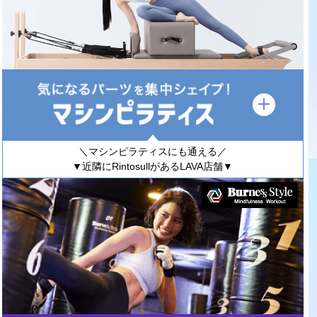
＼マシンピラティスにも通える／
▼近隣にRintosullがあるLAVA店舗▼