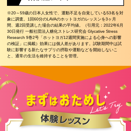
※20～59歳の日本人女性で、運動不足を自覚している53名を対
象に調査。1回60分のLAVAのホットヨガのレッスンを3ヶ月
間、週2回受講した場合の結果の平均値。（引用元：2022年6月
30日発行 一般社団法人糖化ストレス研究会 Glycative Stress
Research 9巻2号「ホットヨガ12週間実施による心身への影響
の検証」に掲載）効果には個人差があります。試験期間中は試
験に影響する新たなサプリの摂取や運動などを開始しないこ
と、通常の生活を維持することを管理。