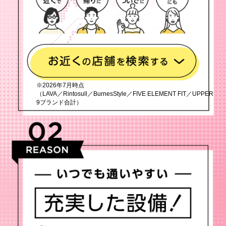
※2026年7月時点
（LAVA／Rintosull／BurnesStyle／FIVE ELEMENT FIT／UPPER
9ブランド合計）