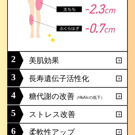
2
美肌効果
3
長寿遺伝子活性化
4
糖代謝の改善
（HbAlcの低下）
5
ストレス改善
6
柔軟性アップ