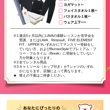
ヨガマット
※2
フェイスタオル１枚
※2
バスタオル１枚
※2
ウェア上下
※2※3
※1
過去5ヶ月以内にLAVAの体験レッスンか見学会を
受講、またはLAVA、Rintosull、FIVE ELEMENT
FIT、UPPER 9いずれかにてマンスリー登録をし
ていない方、およびBurnesStyleでプレミアム・フ
リー・フルタイム（Break）に登録をしていない
方が対象となります。
※2
全てレンタル用品
※3
キャミソール（カップ付き）かTシャツのいずれ
かになります。店舗によって異なります。
★
替えの下着はご持参ください。