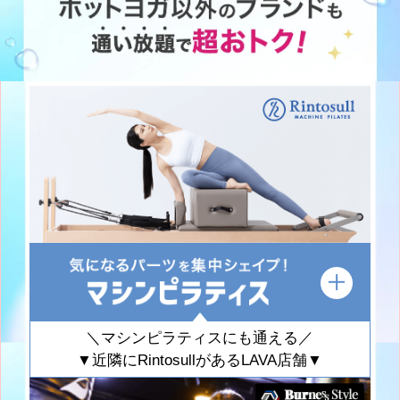
＼マシンピラティスにも通える／
▼近隣にRintosullがあるLAVA店舗▼