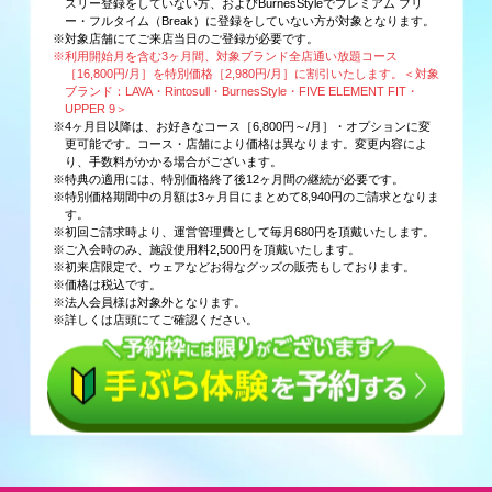
スリー登録をしていない方、およびBurnesStyleでプレミアム フリ
ー・フルタイム（Break）に登録をしていない方が対象となります。
※対象店舗にてご来店当日のご登録が必要です。
※利用開始月を含む3ヶ月間、対象ブランド全店通い放題コース
［16,800円/月］を特別価格［2,980円/月］に割引いたします。＜対象
ブランド：LAVA・Rintosull・BurnesStyle・FIVE ELEMENT FIT・
UPPER 9＞
※4ヶ月目以降は、お好きなコース［6,800円～/月］・オプションに変
更可能です。コース・店舗により価格は異なります。変更内容によ
り、手数料がかかる場合がございます。
※特典の適用には、特別価格終了後12ヶ月間の継続が必要です。
※特別価格期間中の月額は3ヶ月目にまとめて8,940円のご請求となりま
す。
※初回ご請求時より、運営管理費として毎月680円を頂戴いたします。
※ご入会時のみ、施設使用料2,500円を頂戴いたします。
※初来店限定で、ウェアなどお得なグッズの販売もしております。
※価格は税込です。
※法人会員様は対象外となります。
※詳しくは店頭にてご確認ください。