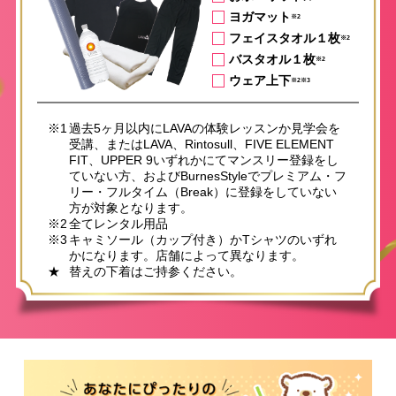
ヨガマット
※2
フェイスタオル１枚
※2
バスタオル１枚
※2
ウェア上下
※2※3
※1
過去5ヶ月以内にLAVAの体験レッスンか見学会を
受講、またはLAVA、Rintosull、FIVE ELEMENT
FIT、UPPER 9いずれかにてマンスリー登録をし
ていない方、およびBurnesStyleでプレミアム・フ
リー・フルタイム（Break）に登録をしていない
方が対象となります。
※2
全てレンタル用品
※3
キャミソール（カップ付き）かTシャツのいずれ
かになります。店舗によって異なります。
★
替えの下着はご持参ください。