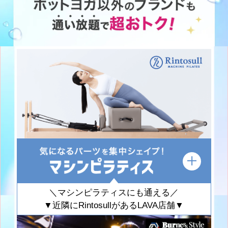
＼マシンピラティスにも通える／
▼近隣にRintosullがあるLAVA店舗▼