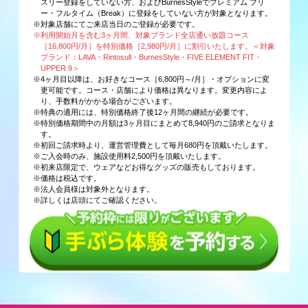
スリー登録をしていない方、およびBurnesStyleでプレミアム フリ
ー・フルタイム（Break）に登録をしていない方が対象となります。
※対象店舗にてご来店当日のご登録が必要です。
※利用開始月を含む3ヶ月間、対象ブランド全店通い放題コース
［16,800円/月］を特別価格［2,980円/月］に割引いたします。＜対象
ブランド：LAVA・Rintosull・BurnesStyle・FIVE ELEMENT FIT・
UPPER 9＞
※4ヶ月目以降は、お好きなコース［6,800円～/月］・オプションに変
更可能です。コース・店舗により価格は異なります。変更内容によ
り、手数料がかかる場合がございます。
※特典の適用には、特別価格終了後12ヶ月間の継続が必要です。
※特別価格期間中の月額は3ヶ月目にまとめて8,940円のご請求となりま
す。
※初回ご請求時より、運営管理費として毎月680円を頂戴いたします。
※ご入会時のみ、施設使用料2,500円を頂戴いたします。
※初来店限定で、ウェアなどお得なグッズの販売もしております。
※価格は税込です。
※法人会員様は対象外となります。
※詳しくは店頭にてご確認ください。