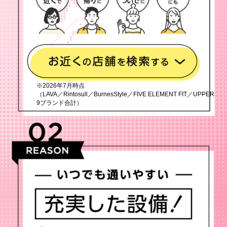
※2026年7月時点
（LAVA／Rintosull／BurnesStyle／FIVE ELEMENT FIT／UPPER
9ブランド合計）