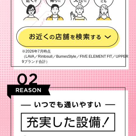
※2026年7月時点
（LAVA／Rintosull／BurnesStyle／FIVE ELEMENT FIT／UPPER
9ブランド合計）