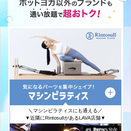
＼マシンピラティスにも通える／
▼近隣にRintosullがあるLAVA店舗▼