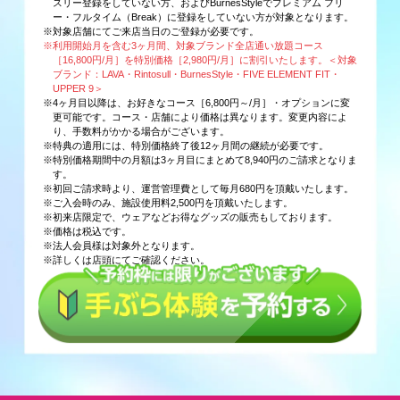
スリー登録をしていない方、およびBurnesStyleでプレミアム フリ
ー・フルタイム（Break）に登録をしていない方が対象となります。
※対象店舗にてご来店当日のご登録が必要です。
※利用開始月を含む3ヶ月間、対象ブランド全店通い放題コース
［16,800円/月］を特別価格［2,980円/月］に割引いたします。＜対象
ブランド：LAVA・Rintosull・BurnesStyle・FIVE ELEMENT FIT・
UPPER 9＞
※4ヶ月目以降は、お好きなコース［6,800円～/月］・オプションに変
更可能です。コース・店舗により価格は異なります。変更内容によ
り、手数料がかかる場合がございます。
※特典の適用には、特別価格終了後12ヶ月間の継続が必要です。
※特別価格期間中の月額は3ヶ月目にまとめて8,940円のご請求となりま
す。
※初回ご請求時より、運営管理費として毎月680円を頂戴いたします。
※ご入会時のみ、施設使用料2,500円を頂戴いたします。
※初来店限定で、ウェアなどお得なグッズの販売もしております。
※価格は税込です。
※法人会員様は対象外となります。
※詳しくは店頭にてご確認ください。