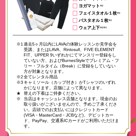
ヨガマット
※2
フェイスタオル１枚
※2
バスタオル１枚
※2
ウェア上下
※2※3
※1
過去5ヶ月以内にLAVAの体験レッスンか見学会を
受講、またはLAVA、Rintosull、FIVE ELEMENT
FIT、UPPER 9いずれかにてマンスリー登録をし
ていない方、およびBurnesStyleでプレミアム・フ
リー・フルタイム（Break）に登録をしていない
方が対象となります。
※2
全てレンタル用品
※3
キャミソール（カップ付き）かTシャツのいずれ
かになります。店舗によって異なります。
★
替えの下着はご持参ください。
※
当店はキャッシュレス店舗となります。現金のお
取り扱いがございませんので、予めご了承くださ
い。店頭でのお支払いにはクレジットカード
(VISA・MasterCard・JCBなど)、デビットカー
ド、PayPay、交通系ICカードがご利用いただけま
す。