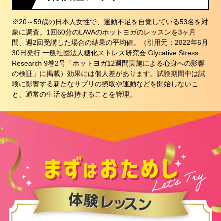
※20～59歳の日本人女性で、運動不足を自覚している53名を対
象に調査。1回60分のLAVAのホットヨガのレッスンを3ヶ月
間、週2回受講した場合の結果の平均値。（引用元：2022年6月
30日発行 一般社団法人糖化ストレス研究会 Glycative Stress
Research 9巻2号「ホットヨガ12週間実施による心身への影響
の検証」に掲載）効果には個人差があります。試験期間中は試
験に影響する新たなサプリの摂取や運動などを開始しないこ
と、通常の生活を維持することを管理。