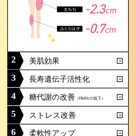
2
美肌効果
3
長寿遺伝子活性化
4
糖代謝の改善
（HbAlcの低下）
5
ストレス改善
6
柔軟性アップ