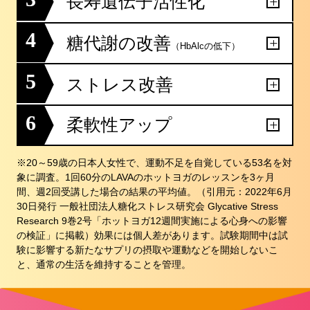
長寿遺伝子活性化
4
糖代謝の改善
（HbAlcの低下）
5
ストレス改善
6
柔軟性アップ
※20～59歳の日本人女性で、運動不足を自覚している53名を対
象に調査。1回60分のLAVAのホットヨガのレッスンを3ヶ月
間、週2回受講した場合の結果の平均値。（引用元：2022年6月
30日発行 一般社団法人糖化ストレス研究会 Glycative Stress
Research 9巻2号「ホットヨガ12週間実施による心身への影響
の検証」に掲載）効果には個人差があります。試験期間中は試
験に影響する新たなサプリの摂取や運動などを開始しないこ
と、通常の生活を維持することを管理。