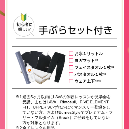
お水１リットル
ヨガマット
※2
フェイスタオル１枚
※2
バスタオル１枚
※2
ウェア上下
※2※3
※1
過去5ヶ月以内にLAVAの体験レッスンか見学会を
受講、またはLAVA、Rintosull、FIVE ELEMENT
FIT、UPPER 9いずれかにてマンスリー登録をし
ていない方、およびBurnesStyleでプレミアム・フ
リー・フルタイム（Break）に登録をしていない
方が対象となります。
※2
全てレンタル用品