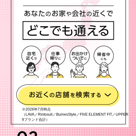
※2026年7月時点
（LAVA／Rintosull／BurnesStyle／FIVE ELEMENT FIT／UPPER
9ブランド合計）