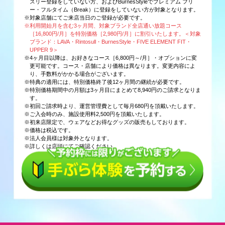
スリー登録をしていない方、およびBurnesStyleでプレミアム フリ
ー・フルタイム（Break）に登録をしていない方が対象となります。
※対象店舗にてご来店当日のご登録が必要です。
※利用開始月を含む3ヶ月間、対象ブランド全店通い放題コース
［16,800円/月］を特別価格［2,980円/月］に割引いたします。＜対象
ブランド：LAVA・Rintosull・BurnesStyle・FIVE ELEMENT FIT・
UPPER 9＞
※4ヶ月目以降は、お好きなコース［6,800円～/月］・オプションに変
更可能です。コース・店舗により価格は異なります。変更内容によ
り、手数料がかかる場合がございます。
※特典の適用には、特別価格終了後12ヶ月間の継続が必要です。
※特別価格期間中の月額は3ヶ月目にまとめて8,940円のご請求となりま
す。
※初回ご請求時より、運営管理費として毎月680円を頂戴いたします。
※ご入会時のみ、施設使用料2,500円を頂戴いたします。
※初来店限定で、ウェアなどお得なグッズの販売もしております。
※価格は税込です。
※法人会員様は対象外となります。
※詳しくは店頭にてご確認ください。