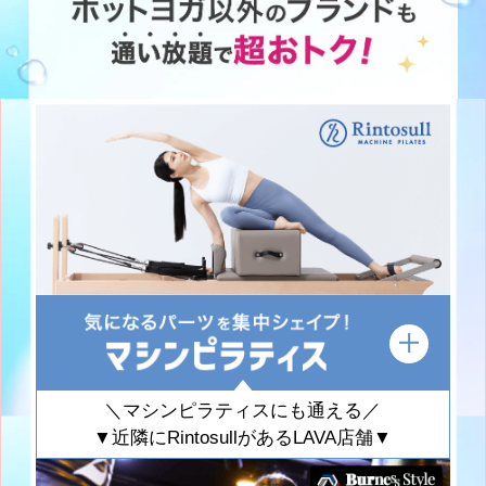
＼マシンピラティスにも通える／
▼近隣にRintosullがあるLAVA店舗▼