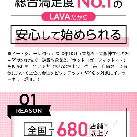
※イー・クオーレ調べ：2020年10月（首都圏・京阪神在住の20
～59歳の女性で、調査対象施設（ホットヨガ・フィットネス）
を現在利用している方（施設の抽出は、売上高、店舗数、会員
数において上位の会社をピックアップ）600名を対象にインタ
ーネット調査。）