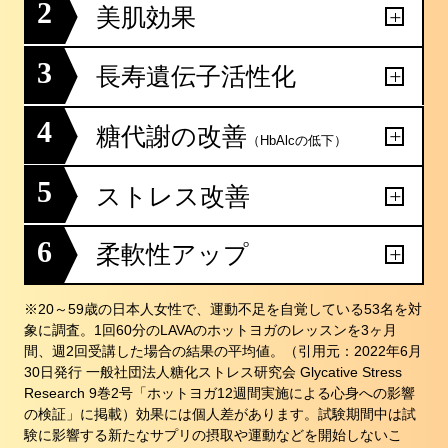
2
美肌効果
3
長寿遺伝子活性化
4
糖代謝の改善
（HbAlcの低下）
5
ストレス改善
6
柔軟性アップ
※20～59歳の日本人女性で、運動不足を自覚している53名を対
象に調査。1回60分のLAVAのホットヨガのレッスンを3ヶ月
間、週2回受講した場合の結果の平均値。（引用元：2022年6月
30日発行 一般社団法人糖化ストレス研究会 Glycative Stress
Research 9巻2号「ホットヨガ12週間実施による心身への影響
の検証」に掲載）効果には個人差があります。試験期間中は試
験に影響する新たなサプリの摂取や運動などを開始しないこ