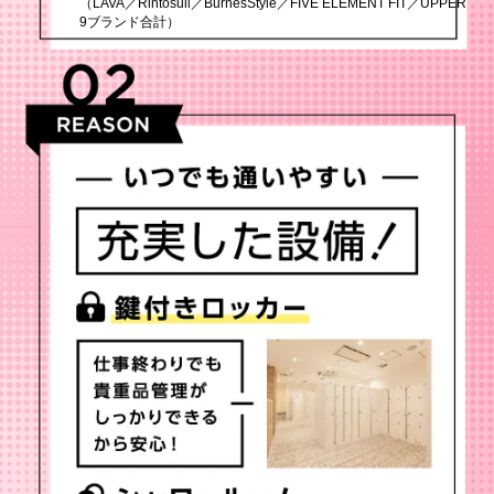
（LAVA／Rintosull／BurnesStyle／FIVE ELEMENT FIT／UPPER
9ブランド合計）