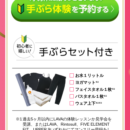
お水１リットル
ヨガマット
※2
フェイスタオル１枚
※2
バスタオル１枚
※2
ウェア上下
※2※3
※1
過去5ヶ月以内にLAVAの体験レッスンか見学会を
受講、またはLAVA、Rintosull、FIVE ELEMENT
FIT、UPPER 9いずれかにてマンスリー登録をし