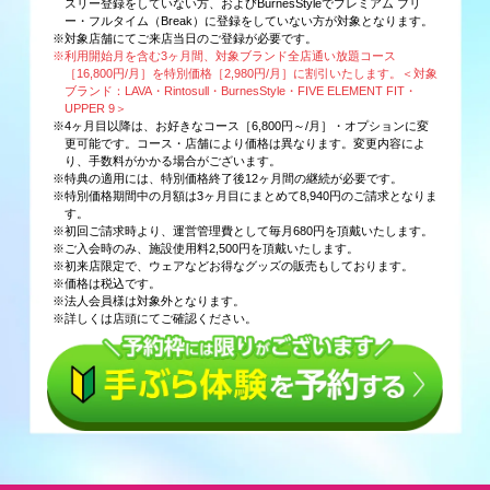
スリー登録をしていない方、およびBurnesStyleでプレミアム フリ
ー・フルタイム（Break）に登録をしていない方が対象となります。
※対象店舗にてご来店当日のご登録が必要です。
※利用開始月を含む3ヶ月間、対象ブランド全店通い放題コース
［16,800円/月］を特別価格［2,980円/月］に割引いたします。＜対象
ブランド：LAVA・Rintosull・BurnesStyle・FIVE ELEMENT FIT・
UPPER 9＞
※4ヶ月目以降は、お好きなコース［6,800円～/月］・オプションに変
更可能です。コース・店舗により価格は異なります。変更内容によ
り、手数料がかかる場合がございます。
※特典の適用には、特別価格終了後12ヶ月間の継続が必要です。
※特別価格期間中の月額は3ヶ月目にまとめて8,940円のご請求となりま
す。
※初回ご請求時より、運営管理費として毎月680円を頂戴いたします。
※ご入会時のみ、施設使用料2,500円を頂戴いたします。
※初来店限定で、ウェアなどお得なグッズの販売もしております。
※価格は税込です。
※法人会員様は対象外となります。
※詳しくは店頭にてご確認ください。