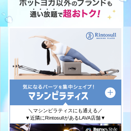
＼マシンピラティスにも通える／
▼近隣にRintosullがあるLAVA店舗▼