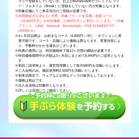
スリー登録をしていない方、およびBurnesStyleでプレミアム フリ
ー・フルタイム（Break）に登録をしていない方が対象となります。
※対象店舗にてご来店当日のご登録が必要です。
※利用開始月を含む3ヶ月間、対象ブランド全店通い放題コース
［16,800円/月］を特別価格［2,980円/月］に割引いたします。＜対象
ブランド：LAVA・Rintosull・BurnesStyle・FIVE ELEMENT FIT・
UPPER 9＞
※4ヶ月目以降は、お好きなコース［6,800円～/月］・オプションに変
更可能です。コース・店舗により価格は異なります。変更内容によ
り、手数料がかかる場合がございます。
※特典の適用には、特別価格終了後12ヶ月間の継続が必要です。
※特別価格期間中の月額は3ヶ月目にまとめて8,940円のご請求となりま
す。
※初回ご請求時より、運営管理費として毎月680円を頂戴いたします。
※ご入会時のみ、施設使用料2,500円を頂戴いたします。
※初来店限定で、ウェアなどお得なグッズの販売もしております。
※価格は税込です。
※法人会員様は対象外となります。
※詳しくは店頭にてご確認ください。