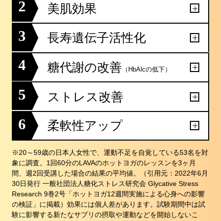
2
美肌効果
3
長寿遺伝子活性化
4
糖代謝の改善
（HbAlcの低下）
5
ストレス改善
6
柔軟性アップ
※20～59歳の日本人女性で、運動不足を自覚している53名を対
象に調査。1回60分のLAVAのホットヨガのレッスンを3ヶ月
間、週2回受講した場合の結果の平均値。（引用元：2022年6月
30日発行 一般社団法人糖化ストレス研究会 Glycative Stress
Research 9巻2号「ホットヨガ12週間実施による心身への影響
の検証」に掲載）効果には個人差があります。試験期間中は試
験に影響する新たなサプリの摂取や運動などを開始しないこ