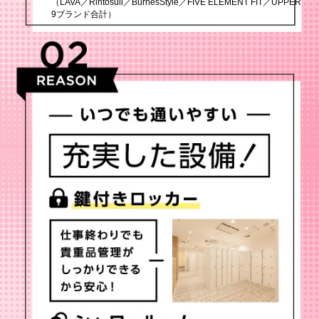
（LAVA／Rintosull／BurnesStyle／FIVE ELEMENT FIT／UPPER
9ブランド合計）