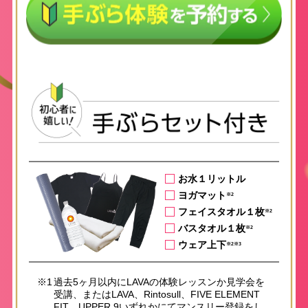
お水１リットル
ヨガマット
※2
フェイスタオル１枚
※2
バスタオル１枚
※2
ウェア上下
※2※3
※1
過去5ヶ月以内にLAVAの体験レッスンか見学会を
受講、またはLAVA、Rintosull、FIVE ELEMENT
FIT、UPPER 9いずれかにてマンスリー登録をし