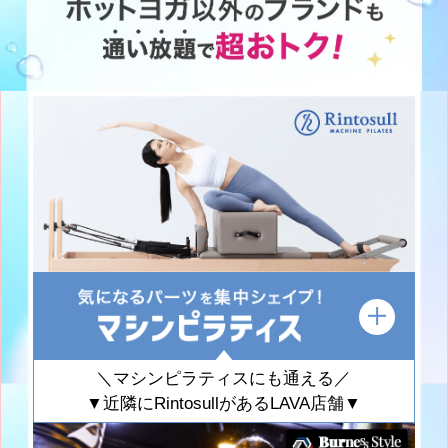
＼マシンピラティスにも通える／
▼近隣にRintosullがあるLAVA店舗▼