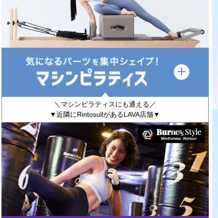
＼マシンピラティスにも通える／
▼近隣にRintosullがあるLAVA店舗▼