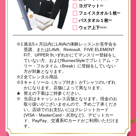
ヨガマット
※2
フェイスタオル１枚
※2
バスタオル１枚
※2
ウェア上下
※2※3
※1
過去5ヶ月以内にLAVAの体験レッスンか見学会を
受講、またはLAVA、Rintosull、FIVE ELEMENT
FIT、UPPER 9いずれかにてマンスリー登録をし
ていない方、およびBurnesStyleでプレミアム・フ
リー・フルタイム（Break）に登録をしていない
方が対象となります。
※2
全てレンタル用品
※3
キャミソール（カップ付き）かTシャツのいずれ
かになります。店舗によって異なります。
★
替えの下着はご持参ください。
※
当店はキャッシュレス店舗となります。現金のお
取り扱いがございませんので、予めご了承くださ
い。店頭でのお支払いにはクレジットカード
(VISA・MasterCard・JCBなど)、デビットカー
ド、PayPay、交通系ICカードがご利用いただけま
す。