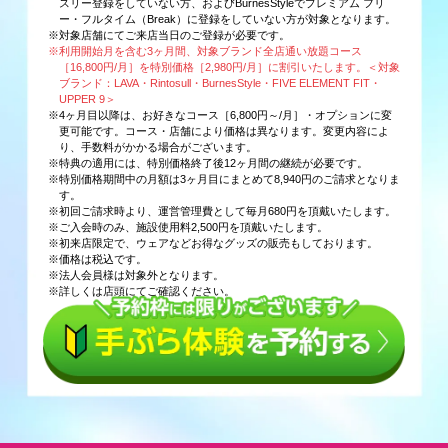
スリー登録をしていない方、およびBurnesStyleでプレミアム フリ
ー・フルタイム（Break）に登録をしていない方が対象となります。
※対象店舗にてご来店当日のご登録が必要です。
※利用開始月を含む3ヶ月間、対象ブランド全店通い放題コース
［16,800円/月］を特別価格［2,980円/月］に割引いたします。＜対象
ブランド：LAVA・Rintosull・BurnesStyle・FIVE ELEMENT FIT・
UPPER 9＞
※4ヶ月目以降は、お好きなコース［6,800円～/月］・オプションに変
更可能です。コース・店舗により価格は異なります。変更内容によ
り、手数料がかかる場合がございます。
※特典の適用には、特別価格終了後12ヶ月間の継続が必要です。
※特別価格期間中の月額は3ヶ月目にまとめて8,940円のご請求となりま
す。
※初回ご請求時より、運営管理費として毎月680円を頂戴いたします。
※ご入会時のみ、施設使用料2,500円を頂戴いたします。
※初来店限定で、ウェアなどお得なグッズの販売もしております。
※価格は税込です。
※法人会員様は対象外となります。
※詳しくは店頭にてご確認ください。