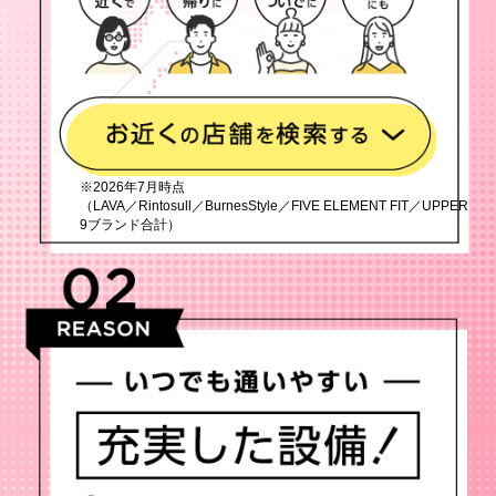
※2026年7月時点
（LAVA／Rintosull／BurnesStyle／FIVE ELEMENT FIT／UPPER
9ブランド合計）