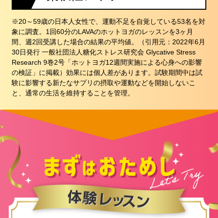
※20～59歳の日本人女性で、運動不足を自覚している53名を対
象に調査。1回60分のLAVAのホットヨガのレッスンを3ヶ月
間、週2回受講した場合の結果の平均値。（引用元：2022年6月
30日発行 一般社団法人糖化ストレス研究会 Glycative Stress
Research 9巻2号「ホットヨガ12週間実施による心身への影響
の検証」に掲載）効果には個人差があります。試験期間中は試
験に影響する新たなサプリの摂取や運動などを開始しないこ
と、通常の生活を維持することを管理。