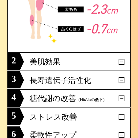
2
美肌効果
3
長寿遺伝子活性化
4
糖代謝の改善
（HbAlcの低下）
5
ストレス改善
6
柔軟性アップ