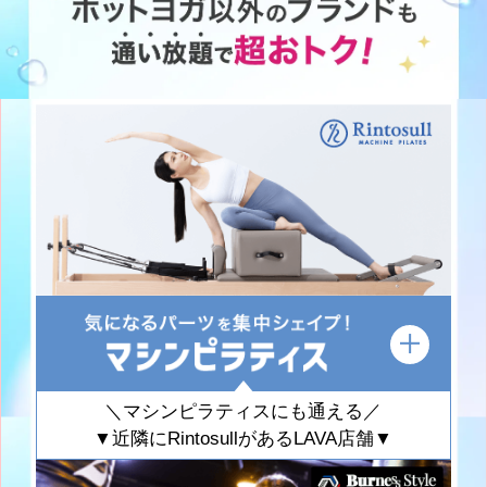
＼マシンピラティスにも通える／
▼近隣にRintosullがあるLAVA店舗▼