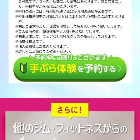
更可能です。コース・店舗により価格は異なります。変更内容によ
り、手数料がかかる場合がございます。
※特典の適用には、特別価格終了後12ヶ月間の継続が必要です。
※特別価格期間中の月額は3ヶ月目にまとめて8,940円のご請求となりま
す。
※初回ご請求時より、運営管理費として毎月680円を頂戴いたします。
※ご入会時のみ、施設使用料2,500円を頂戴いたします。
※初来店限定で、ウェアなどお得なグッズの販売もしております。
※価格は税込です。
※法人会員様は対象外となります。
※詳しくは店頭にてご確認ください。