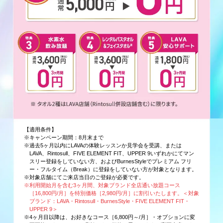
【適用条件】
※キャンペーン期間：8月末まで
※過去5ヶ月以内にLAVAの体験レッスンか見学会を受講、または
LAVA、Rintosull、FIVE ELEMENT FIT、UPPER 9いずれかにてマン
スリー登録をしていない方、およびBurnesStyleでプレミアム フリ
ー・フルタイム（Break）に登録をしていない方が対象となります。
※対象店舗にてご来店当日のご登録が必要です。
※利用開始月を含む3ヶ月間、対象ブランド全店通い放題コース
［16,800円/月］を特別価格［2,980円/月］に割引いたします。＜対象
ブランド：LAVA・Rintosull・BurnesStyle・FIVE ELEMENT FIT・
UPPER 9＞
※4ヶ月目以降は、お好きなコース［6,800円～/月］・オプションに変