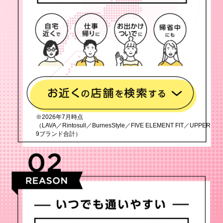
※2026年7月時点
（LAVA／Rintosull／BurnesStyle／FIVE ELEMENT FIT／UPPER
9ブランド合計）