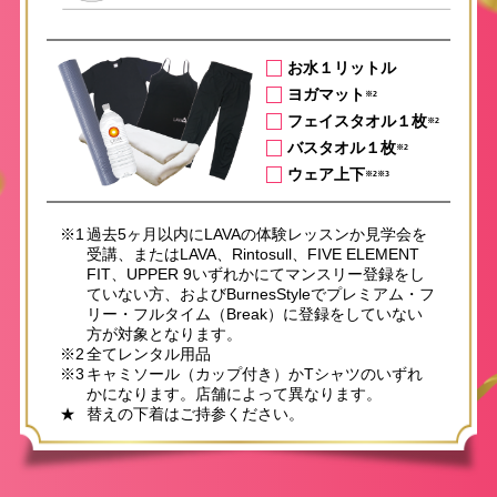
お水１リットル
ヨガマット
※2
フェイスタオル１枚
※2
バスタオル１枚
※2
ウェア上下
※2※3
※1
過去5ヶ月以内にLAVAの体験レッスンか見学会を
受講、またはLAVA、Rintosull、FIVE ELEMENT
FIT、UPPER 9いずれかにてマンスリー登録をし
ていない方、およびBurnesStyleでプレミアム・フ
リー・フルタイム（Break）に登録をしていない
方が対象となります。
※2
全てレンタル用品
※3
キャミソール（カップ付き）かTシャツのいずれ
かになります。店舗によって異なります。
★
替えの下着はご持参ください。