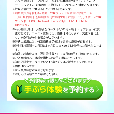
スリー登録をしていない方、およびBurnesStyleでプレミアム フリ
ー・フルタイム（Break）に登録をしていない方が対象となります。
※対象店舗にてご来店当日のご登録が必要です。
※利用開始月を含む3ヶ月間、対象ブランド全店通い放題コース
［16,800円/月］を特別価格［2,980円/月］に割引いたします。＜対象
ブランド：LAVA・Rintosull・BurnesStyle・FIVE ELEMENT FIT・
UPPER 9＞
※4ヶ月目以降は、お好きなコース［6,800円～/月］・オプションに変
更可能です。コース・店舗により価格は異なります。変更内容によ
り、手数料がかかる場合がございます。
※特典の適用には、特別価格終了後12ヶ月間の継続が必要です。
※特別価格期間中の月額は3ヶ月目にまとめて8,940円のご請求となりま
す。
※初回ご請求時より、運営管理費として毎月680円を頂戴いたします。
※ご入会時のみ、施設使用料2,500円を頂戴いたします。
※初来店限定で、ウェアなどお得なグッズの販売もしております。
※価格は税込です。
※法人会員様は対象外となります。
※詳しくは店頭にてご確認ください。