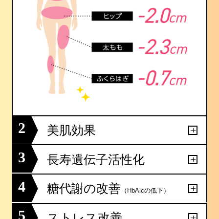
2
美肌効果
3
長寿遺伝子活性化
4
糖代謝の改善
（HbAlcの低下）
5
ストレス改善