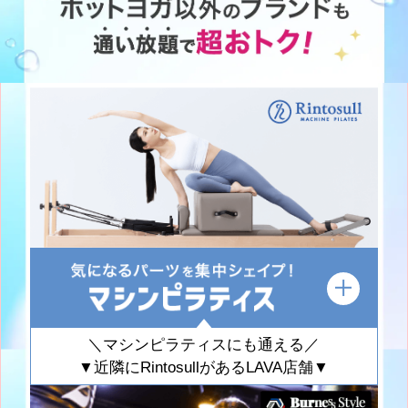
＼マシンピラティスにも通える／
▼近隣にRintosullがあるLAVA店舗▼