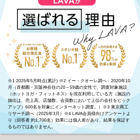
※1 2025年5月時点(累計) ※2 イー・クオーレ調べ：2020年10
月（首都圏・京阪神在住の20～59歳の女性で、調査対象施設
（ホットヨガ・フィットネス）を現在利用している方（施設の
抽出は、売上高、店舗数、会員数において上位の会社をピック
アップ）600名を対象にインターネット調査。）※3 東京商工
リサーチ調べ（2025年3月）※4 LAVA会員様向けアンケートよ
り（回答者 約1,700名）効果には個人差があり、結果を保証す
るものではありません。