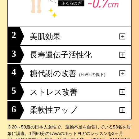
2
美肌効果
3
長寿遺伝子活性化
4
糖代謝の改善
（HbAlcの低下）
5
ストレス改善
6
柔軟性アップ
※20～59歳の日本人女性で、運動不足を自覚している53名を対
象に調査。1回60分のLAVAのホットヨガのレッスンを3ヶ月