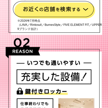
※2026年7月時点
（LAVA／Rintosull／BurnesStyle／FIVE ELEMENT FIT／UPPER
9ブランド合計）