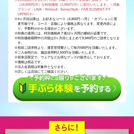
［16,800円/月］を特別価格［2,980円/月］に割引いたします。＜対象
ブランド：LAVA・Rintosull・BurnesStyle・FIVE ELEMENT FIT・
UPPER 9＞
※4ヶ月目以降は、お好きなコース［6,800円～/月］・オプションに変
更可能です。コース・店舗により価格は異なります。変更内容によ
り、手数料がかかる場合がございます。
※特典の適用には、特別価格終了後12ヶ月間の継続が必要です。
※特別価格期間中の月額は3ヶ月目にまとめて8,940円のご請求となりま
す。
※初回ご請求時より、運営管理費として毎月680円を頂戴いたします。
※ご入会時のみ、施設使用料2,500円を頂戴いたします。
※初来店限定で、ウェアなどお得なグッズの販売もしております。
※価格は税込です。
※法人会員様は対象外となります。
※詳しくは店頭にてご確認ください。