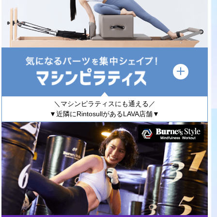
＼マシンピラティスにも通える／
▼近隣にRintosullがあるLAVA店舗▼