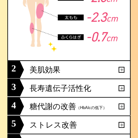
2
美肌効果
3
長寿遺伝子活性化
4
糖代謝の改善
（HbAlcの低下）
5
ストレス改善