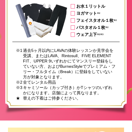
お水１リットル
ヨガマット
※2
フェイスタオル１枚
※2
バスタオル１枚
※2
ウェア上下
※2※3
※1
過去5ヶ月以内にLAVAの体験レッスンか見学会を
受講、またはLAVA、Rintosull、FIVE ELEMENT
FIT、UPPER 9いずれかにてマンスリー登録をし
ていない方、およびBurnesStyleでプレミアム・フ
リー・フルタイム（Break）に登録をしていない
方が対象となります。
※2
全てレンタル用品
※3
キャミソール（カップ付き）かTシャツのいずれ
かになります。店舗によって異なります。
★
替えの下着はご持参ください。