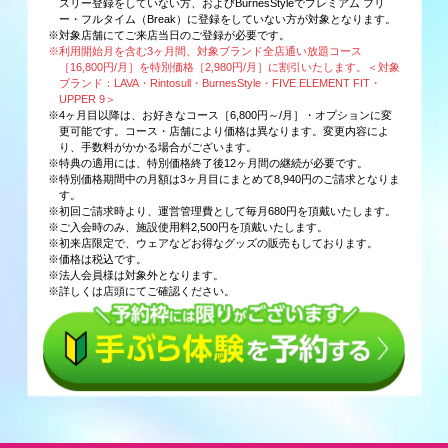
スリー登録をしていない方、およびBurnesStyleでプレミアム フリ
ー・フルタイム（Break）に登録をしていない方が対象となります。
※対象店舗にてご来店当日のご登録が必要です。
※利用開始月を含む3ヶ月間、対象ブランド全店通い放題コース
［16,800円/月］を特別価格［2,980円/月］に割引いたします。＜対象
ブランド：LAVA・Rintosull・BurnesStyle・FIVE ELEMENT FIT・
UPPER 9＞
※4ヶ月目以降は、お好きなコース［6,800円～/月］・オプションに変
更可能です。コース・店舗により価格は異なります。変更内容によ
り、手数料がかかる場合がございます。
※特典の適用には、特別価格終了後12ヶ月間の継続が必要です。
※特別価格期間中の月額は3ヶ月目にまとめて8,940円のご請求となりま
す。
※初回ご請求時より、運営管理費として毎月680円を頂戴いたします。
※ご入会時のみ、施設使用料2,500円を頂戴いたします。
※初来店限定で、ウェアなどお得なグッズの販売もしております。
※価格は税込です。
※法人会員様は対象外となります。
※詳しくは店頭にてご確認ください。