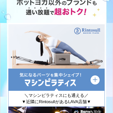
＼マシンピラティスにも通える／
▼近隣にRintosullがあるLAVA店舗▼