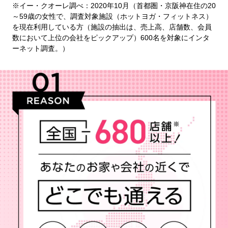
※イー・クオーレ調べ：2020年10月（首都圏・京阪神在住の20
～59歳の女性で、調査対象施設（ホットヨガ・フィットネス）
を現在利用している方（施設の抽出は、売上高、店舗数、会員
数において上位の会社をピックアップ）600名を対象にインタ
ーネット調査。）