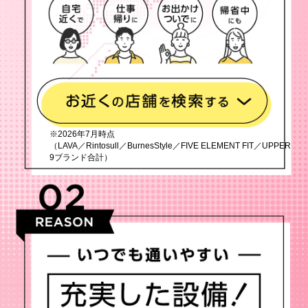
※2026年7月時点
（LAVA／Rintosull／BurnesStyle／FIVE ELEMENT FIT／UPPER
9ブランド合計）