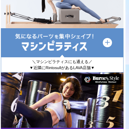
＼マシンピラティスにも通える／
▼近隣にRintosullがあるLAVA店舗▼