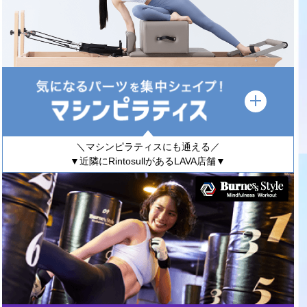
＼マシンピラティスにも通える／
▼近隣にRintosullがあるLAVA店舗▼