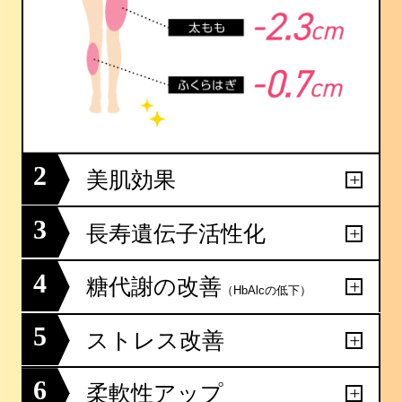
2
美肌効果
3
長寿遺伝子活性化
4
糖代謝の改善
（HbAlcの低下）
5
ストレス改善
6
柔軟性アップ