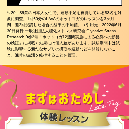
※20～59歳の日本人女性で、運動不足を自覚している53名を対
象に調査。1回60分のLAVAのホットヨガのレッスンを3ヶ月
間、週2回受講した場合の結果の平均値。（引用元：2022年6月
30日発行 一般社団法人糖化ストレス研究会 Glycative Stress
Research 9巻2号「ホットヨガ12週間実施による心身への影響
の検証」に掲載）効果には個人差があります。試験期間中は試
験に影響する新たなサプリの摂取や運動などを開始しないこ
と、通常の生活を維持することを管理。