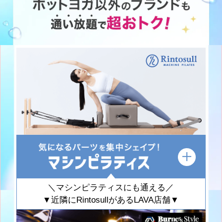
＼マシンピラティスにも通える／
▼近隣にRintosullがあるLAVA店舗▼