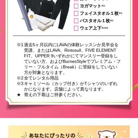
ヨガマット
※2
フェイスタオル１枚
※2
バスタオル１枚
※2
ウェア上下
※2※3
※1
過去5ヶ月以内にLAVAの体験レッスンか見学会を
受講、またはLAVA、Rintosull、FIVE ELEMENT
FIT、UPPER 9いずれかにてマンスリー登録をし
ていない方、およびBurnesStyleでプレミアム・フ
リー・フルタイム（Break）に登録をしていない
方が対象となります。
※2
全てレンタル用品
※3
キャミソール（カップ付き）かTシャツのいずれ
かになります。店舗によって異なります。
★
替えの下着はご持参ください。