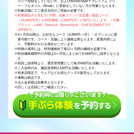
スリー登録をしていない方、およびBurnesStyleでプレミアム フリ
ー・フルタイム（Break）に登録をしていない方が対象となります。
※対象店舗にてご来店当日のご登録が必要です。
※利用開始月を含む3ヶ月間、対象ブランド全店通い放題コース
［16,800円/月］を特別価格［2,980円/月］に割引いたします。＜対象
ブランド：LAVA・Rintosull・BurnesStyle・FIVE ELEMENT FIT・
UPPER 9＞
※4ヶ月目以降は、お好きなコース［6,800円～/月］・オプションに変
更可能です。コース・店舗により価格は異なります。変更内容によ
り、手数料がかかる場合がございます。
※特典の適用には、特別価格終了後12ヶ月間の継続が必要です。
※特別価格期間中の月額は3ヶ月目にまとめて8,940円のご請求となりま
す。
※初回ご請求時より、運営管理費として毎月680円を頂戴いたします。
※ご入会時のみ、施設使用料2,500円を頂戴いたします。
※初来店限定で、ウェアなどお得なグッズの販売もしております。
※価格は税込です。
※法人会員様は対象外となります。
※詳しくは店頭にてご確認ください。