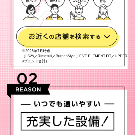
※2026年7月時点
（LAVA／Rintosull／BurnesStyle／FIVE ELEMENT FIT／UPPER
9ブランド合計）