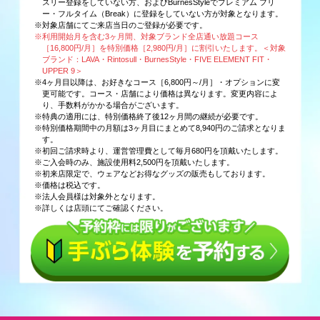
スリー登録をしていない方、およびBurnesStyleでプレミアム フリ
ー・フルタイム（Break）に登録をしていない方が対象となります。
※対象店舗にてご来店当日のご登録が必要です。
※利用開始月を含む3ヶ月間、対象ブランド全店通い放題コース
［16,800円/月］を特別価格［2,980円/月］に割引いたします。＜対象
ブランド：LAVA・Rintosull・BurnesStyle・FIVE ELEMENT FIT・
UPPER 9＞
※4ヶ月目以降は、お好きなコース［6,800円～/月］・オプションに変
更可能です。コース・店舗により価格は異なります。変更内容によ
り、手数料がかかる場合がございます。
※特典の適用には、特別価格終了後12ヶ月間の継続が必要です。
※特別価格期間中の月額は3ヶ月目にまとめて8,940円のご請求となりま
す。
※初回ご請求時より、運営管理費として毎月680円を頂戴いたします。
※ご入会時のみ、施設使用料2,500円を頂戴いたします。
※初来店限定で、ウェアなどお得なグッズの販売もしております。
※価格は税込です。
※法人会員様は対象外となります。
※詳しくは店頭にてご確認ください。