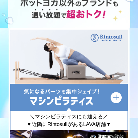
＼マシンピラティスにも通える／
▼近隣にRintosullがあるLAVA店舗▼