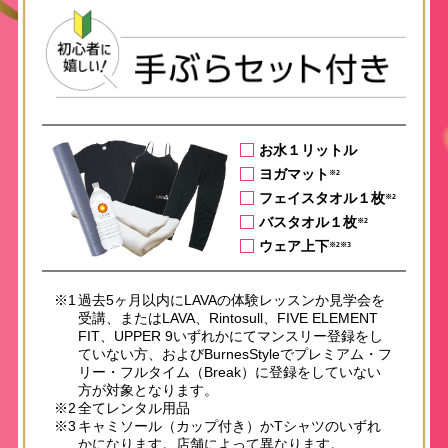
お水１リットル
ヨガマット
※2
フェイスタオル１枚
※2
バスタオル１枚
※2
ウェア上下
※2※3
※1
過去5ヶ月以内にLAVAの体験レッスンか見学会を
受講、またはLAVA、Rintosull、FIVE ELEMENT
FIT、UPPER 9いずれかにてマンスリー登録をし
ていない方、およびBurnesStyleでプレミアム・フ
リー・フルタイム（Break）に登録をしていない
方が対象となります。
※2
全てレンタル用品
※3
キャミソール（カップ付き）かTシャツのいずれ
かになります。店舗によって異なります。