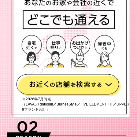
※2026年7月時点
（LAVA／Rintosull／BurnesStyle／FIVE ELEMENT FIT／UPPER
9ブランド合計）