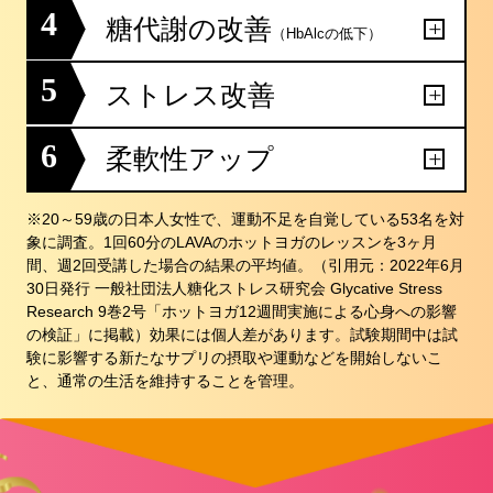
4
糖代謝の改善
（HbAlcの低下）
5
ストレス改善
6
柔軟性アップ
※20～59歳の日本人女性で、運動不足を自覚している53名を対
象に調査。1回60分のLAVAのホットヨガのレッスンを3ヶ月
間、週2回受講した場合の結果の平均値。（引用元：2022年6月
30日発行 一般社団法人糖化ストレス研究会 Glycative Stress
Research 9巻2号「ホットヨガ12週間実施による心身への影響
の検証」に掲載）効果には個人差があります。試験期間中は試
験に影響する新たなサプリの摂取や運動などを開始しないこ
と、通常の生活を維持することを管理。