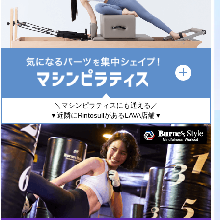
＼マシンピラティスにも通える／
▼近隣にRintosullがあるLAVA店舗▼