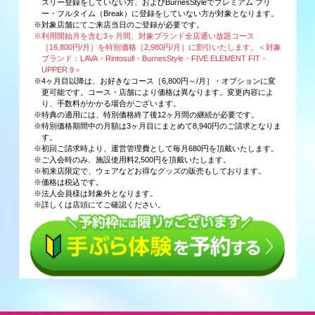
スリー登録をしていない方、およびBurnesStyleでプレミアム フリ
ー・フルタイム（Break）に登録をしていない方が対象となります。
※対象店舗にてご来店当日のご登録が必要です。
※利用開始月を含む3ヶ月間、対象ブランド全店通い放題コース
［16,800円/月］を特別価格［2,980円/月］に割引いたします。＜対象
ブランド：LAVA・Rintosull・BurnesStyle・FIVE ELEMENT FIT・
UPPER 9＞
※4ヶ月目以降は、お好きなコース［6,800円～/月］・オプションに変
更可能です。コース・店舗により価格は異なります。変更内容によ
り、手数料がかかる場合がございます。
※特典の適用には、特別価格終了後12ヶ月間の継続が必要です。
※特別価格期間中の月額は3ヶ月目にまとめて8,940円のご請求となりま
す。
※初回ご請求時より、運営管理費として毎月680円を頂戴いたします。
※ご入会時のみ、施設使用料2,500円を頂戴いたします。
※初来店限定で、ウェアなどお得なグッズの販売もしております。
※価格は税込です。
※法人会員様は対象外となります。
※詳しくは店頭にてご確認ください。