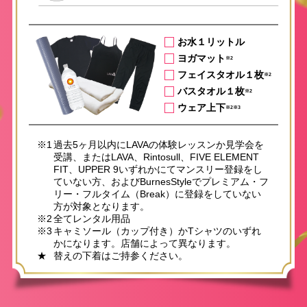
お水１リットル
ヨガマット
※2
フェイスタオル１枚
※2
バスタオル１枚
※2
ウェア上下
※2※3
※1
過去5ヶ月以内にLAVAの体験レッスンか見学会を
受講、またはLAVA、Rintosull、FIVE ELEMENT
FIT、UPPER 9いずれかにてマンスリー登録をし
ていない方、およびBurnesStyleでプレミアム・フ
リー・フルタイム（Break）に登録をしていない
方が対象となります。
※2
全てレンタル用品
※3
キャミソール（カップ付き）かTシャツのいずれ
かになります。店舗によって異なります。
★
替えの下着はご持参ください。