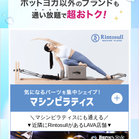
＼マシンピラティスにも通える／
▼近隣にRintosullがあるLAVA店舗▼