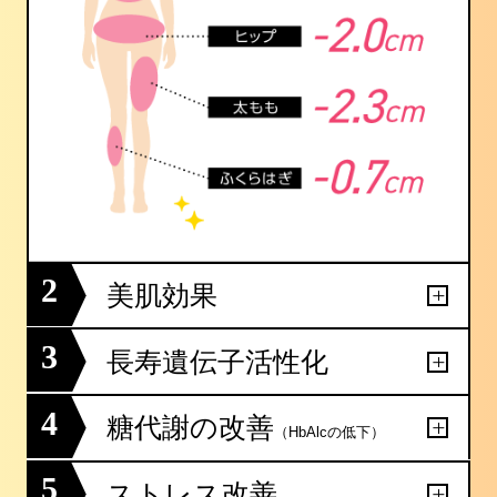
2
美肌効果
3
長寿遺伝子活性化
4
糖代謝の改善
（HbAlcの低下）
5
ストレス改善