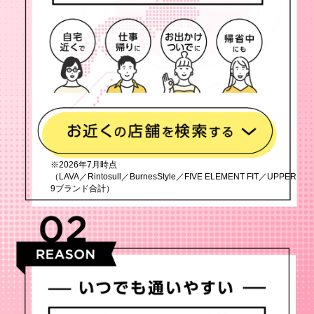
※2026年7月時点
（LAVA／Rintosull／BurnesStyle／FIVE ELEMENT FIT／UPPER
9ブランド合計）