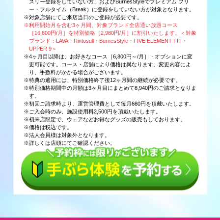
スリー登録をしていない方、およびBurnesStyleでプレミアム フリ
ー・フルタイム（Break）に登録をしていない方が対象となります。
※対象店舗にてご来店当日のご登録が必要です。
※利用開始月を含む3ヶ月間、対象ブランド全店通い放題コース
［16,800円/月］を特別価格［2,980円/月］に割引いたします。＜対象
ブランド：LAVA・Rintosull・BurnesStyle・FIVE ELEMENT FIT・
UPPER 9＞
※4ヶ月目以降は、お好きなコース［6,800円～/月］・オプションに変
更可能です。コース・店舗により価格は異なります。変更内容によ
り、手数料がかかる場合がございます。
※特典の適用には、特別価格終了後12ヶ月間の継続が必要です。
※特別価格期間中の月額は3ヶ月目にまとめて8,940円のご請求となりま
す。
※初回ご請求時より、運営管理費として毎月680円を頂戴いたします。
※ご入会時のみ、施設使用料2,500円を頂戴いたします。
※初来店限定で、ウェアなどお得なグッズの販売もしております。
※価格は税込です。
※法人会員様は対象外となります。
※詳しくは店頭にてご確認ください。