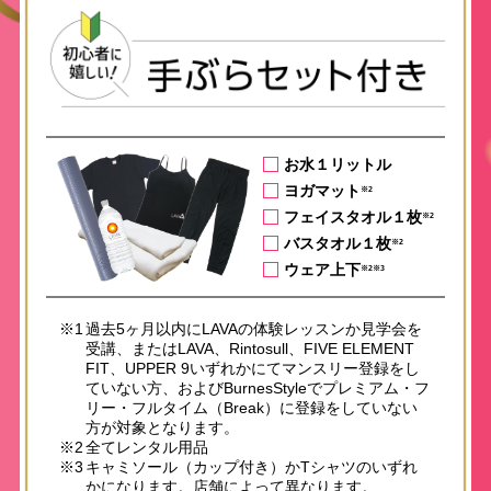
お水１リットル
ヨガマット
※2
フェイスタオル１枚
※2
バスタオル１枚
※2
ウェア上下
※2※3
※1
過去5ヶ月以内にLAVAの体験レッスンか見学会を
受講、またはLAVA、Rintosull、FIVE ELEMENT
FIT、UPPER 9いずれかにてマンスリー登録をし
ていない方、およびBurnesStyleでプレミアム・フ
リー・フルタイム（Break）に登録をしていない
方が対象となります。
※2
全てレンタル用品
※3
キャミソール（カップ付き）かTシャツのいずれ
かになります。店舗によって異なります。