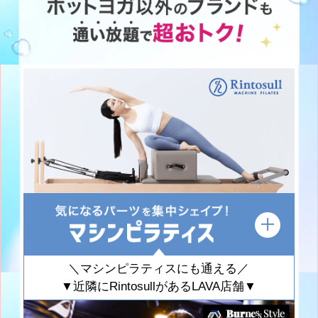
＼マシンピラティスにも通える／
▼近隣にRintosullがあるLAVA店舗▼