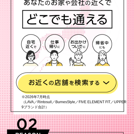
※2026年7月時点
（LAVA／Rintosull／BurnesStyle／FIVE ELEMENT FIT／UPPER
9ブランド合計）