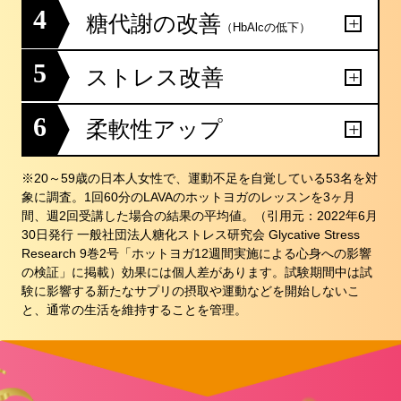
4
糖代謝の改善
（HbAlcの低下）
5
ストレス改善
6
柔軟性アップ
※20～59歳の日本人女性で、運動不足を自覚している53名を対
象に調査。1回60分のLAVAのホットヨガのレッスンを3ヶ月
間、週2回受講した場合の結果の平均値。（引用元：2022年6月
30日発行 一般社団法人糖化ストレス研究会 Glycative Stress
Research 9巻2号「ホットヨガ12週間実施による心身への影響
の検証」に掲載）効果には個人差があります。試験期間中は試
験に影響する新たなサプリの摂取や運動などを開始しないこ
と、通常の生活を維持することを管理。