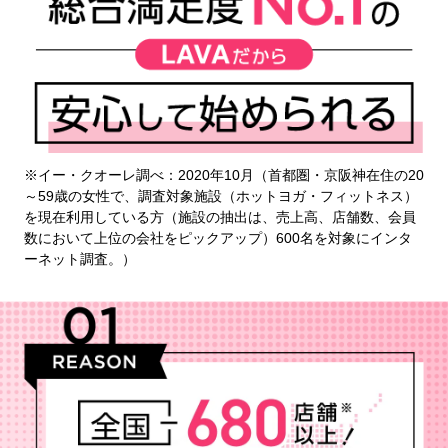
※イー・クオーレ調べ：2020年10月（首都圏・京阪神在住の20
～59歳の女性で、調査対象施設（ホットヨガ・フィットネス）
を現在利用している方（施設の抽出は、売上高、店舗数、会員
数において上位の会社をピックアップ）600名を対象にインタ
ーネット調査。）