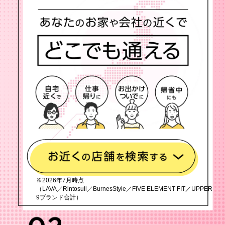
※2026年7月時点
（LAVA／Rintosull／BurnesStyle／FIVE ELEMENT FIT／UPPER
9ブランド合計）