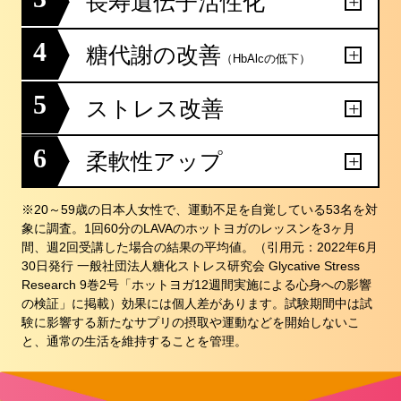
長寿遺伝子活性化
4
糖代謝の改善
（HbAlcの低下）
5
ストレス改善
6
柔軟性アップ
※20～59歳の日本人女性で、運動不足を自覚している53名を対
象に調査。1回60分のLAVAのホットヨガのレッスンを3ヶ月
間、週2回受講した場合の結果の平均値。（引用元：2022年6月
30日発行 一般社団法人糖化ストレス研究会 Glycative Stress
Research 9巻2号「ホットヨガ12週間実施による心身への影響
の検証」に掲載）効果には個人差があります。試験期間中は試
験に影響する新たなサプリの摂取や運動などを開始しないこ
と、通常の生活を維持することを管理。