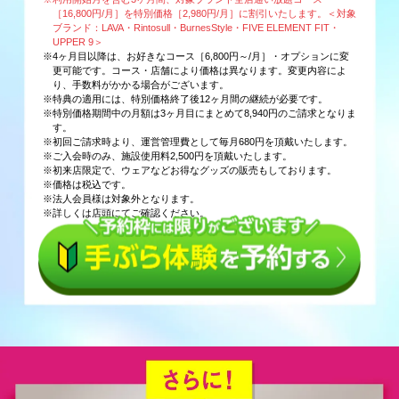
［16,800円/月］を特別価格［2,980円/月］に割引いたします。＜対象
ブランド：LAVA・Rintosull・BurnesStyle・FIVE ELEMENT FIT・
UPPER 9＞
※4ヶ月目以降は、お好きなコース［6,800円～/月］・オプションに変
更可能です。コース・店舗により価格は異なります。変更内容によ
り、手数料がかかる場合がございます。
※特典の適用には、特別価格終了後12ヶ月間の継続が必要です。
※特別価格期間中の月額は3ヶ月目にまとめて8,940円のご請求となりま
す。
※初回ご請求時より、運営管理費として毎月680円を頂戴いたします。
※ご入会時のみ、施設使用料2,500円を頂戴いたします。
※初来店限定で、ウェアなどお得なグッズの販売もしております。
※価格は税込です。
※法人会員様は対象外となります。
※詳しくは店頭にてご確認ください。