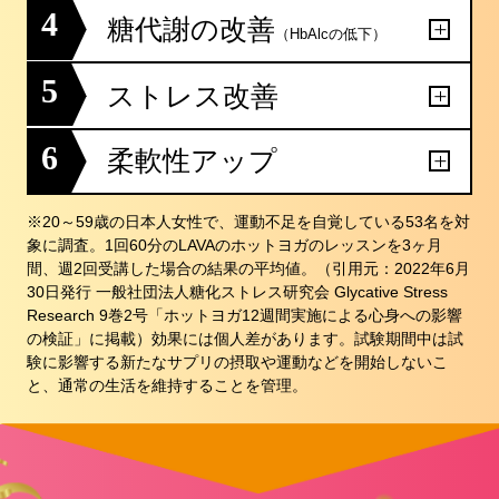
4
糖代謝の改善
（HbAlcの低下）
5
ストレス改善
6
柔軟性アップ
※20～59歳の日本人女性で、運動不足を自覚している53名を対
象に調査。1回60分のLAVAのホットヨガのレッスンを3ヶ月
間、週2回受講した場合の結果の平均値。（引用元：2022年6月
30日発行 一般社団法人糖化ストレス研究会 Glycative Stress
Research 9巻2号「ホットヨガ12週間実施による心身への影響
の検証」に掲載）効果には個人差があります。試験期間中は試
験に影響する新たなサプリの摂取や運動などを開始しないこ
と、通常の生活を維持することを管理。