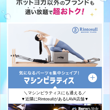
＼マシンピラティスにも通える／
▼近隣にRintosullがあるLAVA店舗▼