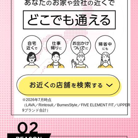
※2026年7月時点
（LAVA／Rintosull／BurnesStyle／FIVE ELEMENT FIT／UPPER
9ブランド合計）