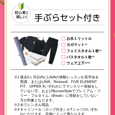
お水１リットル
ヨガマット
※2
フェイスタオル１枚
※2
バスタオル１枚
※2
ウェア上下
※2※3
※1
過去5ヶ月以内にLAVAの体験レッスンか見学会を
受講、またはLAVA、Rintosull、FIVE ELEMENT
FIT、UPPER 9いずれかにてマンスリー登録をし
ていない方、およびBurnesStyleでプレミアム・フ
リー・フルタイム（Break）に登録をしていない
方が対象となります。
※2
全てレンタル用品
※3
キャミソール（カップ付き）かTシャツのいずれ
かになります。店舗によって異なります。