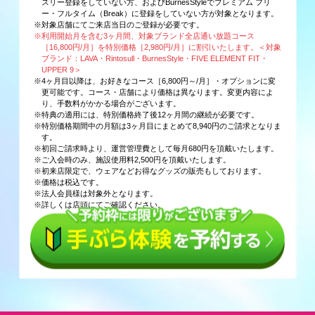
スリー登録をしていない方、およびBurnesStyleでプレミアム フリ
ー・フルタイム（Break）に登録をしていない方が対象となります。
※対象店舗にてご来店当日のご登録が必要です。
※利用開始月を含む3ヶ月間、対象ブランド全店通い放題コース
［16,800円/月］を特別価格［2,980円/月］に割引いたします。＜対象
ブランド：LAVA・Rintosull・BurnesStyle・FIVE ELEMENT FIT・
UPPER 9＞
※4ヶ月目以降は、お好きなコース［6,800円～/月］・オプションに変
更可能です。コース・店舗により価格は異なります。変更内容によ
り、手数料がかかる場合がございます。
※特典の適用には、特別価格終了後12ヶ月間の継続が必要です。
※特別価格期間中の月額は3ヶ月目にまとめて8,940円のご請求となりま
す。
※初回ご請求時より、運営管理費として毎月680円を頂戴いたします。
※ご入会時のみ、施設使用料2,500円を頂戴いたします。
※初来店限定で、ウェアなどお得なグッズの販売もしております。
※価格は税込です。
※法人会員様は対象外となります。
※詳しくは店頭にてご確認ください。