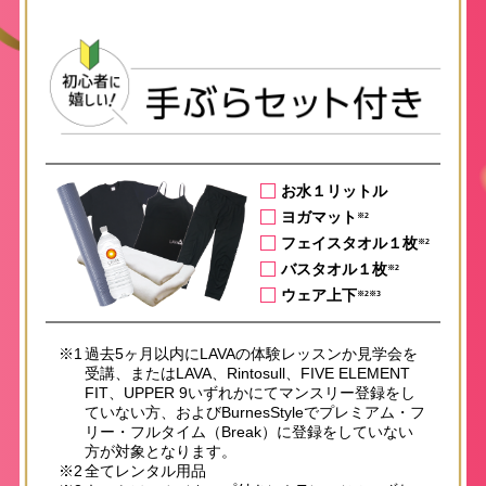
お水１リットル
ヨガマット
※2
フェイスタオル１枚
※2
バスタオル１枚
※2
ウェア上下
※2※3
※1
過去5ヶ月以内にLAVAの体験レッスンか見学会を
受講、またはLAVA、Rintosull、FIVE ELEMENT
FIT、UPPER 9いずれかにてマンスリー登録をし
ていない方、およびBurnesStyleでプレミアム・フ
リー・フルタイム（Break）に登録をしていない
方が対象となります。
※2
全てレンタル用品