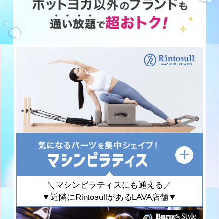
＼マシンピラティスにも通える／
▼近隣にRintosullがあるLAVA店舗▼