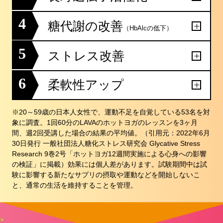
4
糖代謝の改善
（HbAlcの低下）
5
ストレス改善
6
柔軟性アップ
※20～59歳の日本人女性で、運動不足を自覚している53名を対
象に調査。1回60分のLAVAのホットヨガのレッスンを3ヶ月
間、週2回受講した場合の結果の平均値。（引用元：2022年6月
30日発行 一般社団法人糖化ストレス研究会 Glycative Stress
Research 9巻2号「ホットヨガ12週間実施による心身への影響
の検証」に掲載）効果には個人差があります。試験期間中は試
験に影響する新たなサプリの摂取や運動などを開始しないこ
と、通常の生活を維持することを管理。