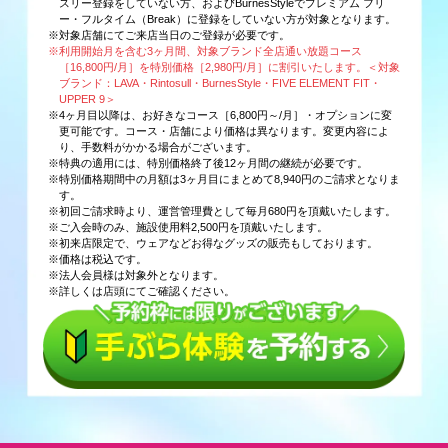
スリー登録をしていない方、およびBurnesStyleでプレミアム フリ
ー・フルタイム（Break）に登録をしていない方が対象となります。
※対象店舗にてご来店当日のご登録が必要です。
※利用開始月を含む3ヶ月間、対象ブランド全店通い放題コース
［16,800円/月］を特別価格［2,980円/月］に割引いたします。＜対象
ブランド：LAVA・Rintosull・BurnesStyle・FIVE ELEMENT FIT・
UPPER 9＞
※4ヶ月目以降は、お好きなコース［6,800円～/月］・オプションに変
更可能です。コース・店舗により価格は異なります。変更内容によ
り、手数料がかかる場合がございます。
※特典の適用には、特別価格終了後12ヶ月間の継続が必要です。
※特別価格期間中の月額は3ヶ月目にまとめて8,940円のご請求となりま
す。
※初回ご請求時より、運営管理費として毎月680円を頂戴いたします。
※ご入会時のみ、施設使用料2,500円を頂戴いたします。
※初来店限定で、ウェアなどお得なグッズの販売もしております。
※価格は税込です。
※法人会員様は対象外となります。
※詳しくは店頭にてご確認ください。