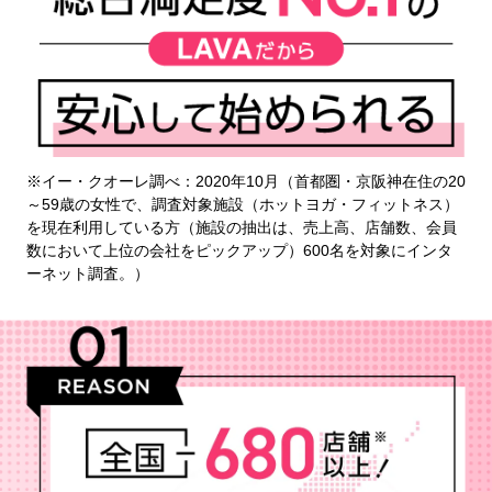
※イー・クオーレ調べ：2020年10月（首都圏・京阪神在住の20
～59歳の女性で、調査対象施設（ホットヨガ・フィットネス）
を現在利用している方（施設の抽出は、売上高、店舗数、会員
数において上位の会社をピックアップ）600名を対象にインタ
ーネット調査。）