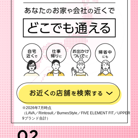
※2026年7月時点
（LAVA／Rintosull／BurnesStyle／FIVE ELEMENT FIT／UPPER
9ブランド合計）