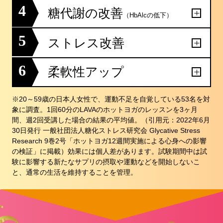
4
糖代謝の改善
（HbAlcの低下）
5
ストレス改善
6
柔軟性アップ
※20～59歳の日本人女性で、運動不足を自覚している53名を対
象に調査。1回60分のLAVAのホットヨガのレッスンを3ヶ月
間、週2回受講した場合の結果の平均値。（引用元：2022年6月
30日発行 一般社団法人糖化ストレス研究会 Glycative Stress
Research 9巻2号「ホットヨガ12週間実施による心身への影響
の検証」に掲載）効果には個人差があります。試験期間中は試
験に影響する新たなサプリの摂取や運動などを開始しないこ
と、通常の生活を維持することを管理。