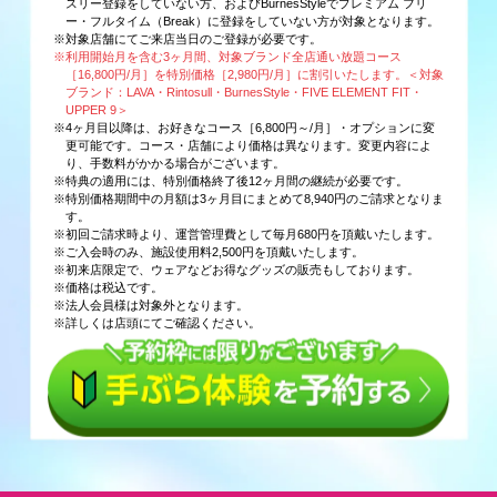
スリー登録をしていない方、およびBurnesStyleでプレミアム フリ
ー・フルタイム（Break）に登録をしていない方が対象となります。
※対象店舗にてご来店当日のご登録が必要です。
※利用開始月を含む3ヶ月間、対象ブランド全店通い放題コース
［16,800円/月］を特別価格［2,980円/月］に割引いたします。＜対象
ブランド：LAVA・Rintosull・BurnesStyle・FIVE ELEMENT FIT・
UPPER 9＞
※4ヶ月目以降は、お好きなコース［6,800円～/月］・オプションに変
更可能です。コース・店舗により価格は異なります。変更内容によ
り、手数料がかかる場合がございます。
※特典の適用には、特別価格終了後12ヶ月間の継続が必要です。
※特別価格期間中の月額は3ヶ月目にまとめて8,940円のご請求となりま
す。
※初回ご請求時より、運営管理費として毎月680円を頂戴いたします。
※ご入会時のみ、施設使用料2,500円を頂戴いたします。
※初来店限定で、ウェアなどお得なグッズの販売もしております。
※価格は税込です。
※法人会員様は対象外となります。
※詳しくは店頭にてご確認ください。