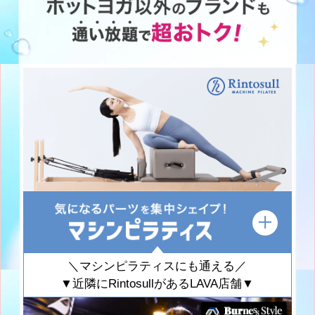
＼マシンピラティスにも通える／
▼近隣にRintosullがあるLAVA店舗▼