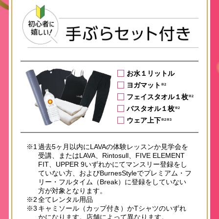
お水１リットル
ヨガマット
※2
フェイスタオル１枚
※2
バスタオル１枚
※2
ウェア上下
※2※3
※1
過去5ヶ月以内にLAVAの体験レッスンか見学会を
受講、またはLAVA、Rintosull、FIVE ELEMENT
FIT、UPPER 9いずれかにてマンスリー登録をし
ていない方、およびBurnesStyleでプレミアム・フ
リー・フルタイム（Break）に登録をしていない
方が対象となります。
※2
全てレンタル用品
※3
キャミソール（カップ付き）かTシャツのいずれ
かになります。店舗によって異なります。