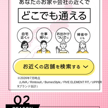
※2026年7月時点
（LAVA／Rintosull／BurnesStyle／FIVE ELEMENT FIT／UPPER
9ブランド合計）