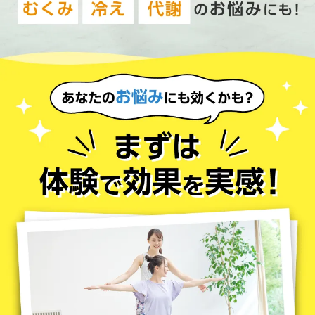
8
31
このスペシャル特典は
月
日(月)まで!
24
19
21
02
日
時間
分
秒
あと