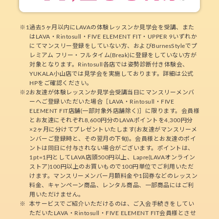
※1
過去5ヶ月以内にLAVAの体験レッスンか見学会を受講、また
はLAVA・Rintosull・FIVE ELEMENT FIT・UPPER 9いずれか
にてマンスリー登録をしていない方、およびBurnesStyleでプ
レミアム フリー・フルタイム(Break)に登録をしていない方が
対象となります。Rintosull各店では姿勢診断付き体験会、
YUKALA小山店では見学会を実施しております。詳細は公式
HPをご確認ください。
※2
お友達が体験レッスンか見学会受講当日にマンスリーメンバ
ーへご登録いただいた場合［LAVA・Rintosull・FIVE
ELEMENT FIT店舗(一部対象外店舗除く)］に限ります。会員様
とお友達にそれぞれ8,600円分のLAVAポイントを4,300円分
×2ヶ月に分けてプレゼントいたします(お友達がマンスリーメ
ンバーご登録時と、その翌月の下旬)。会員様とお友達のポイ
ントは同日に付与されない場合がございます。ポイントは、
1pt=1円としてLAVA店頭500円以上、Lapre(LAVAオンライン
ストア)100円以上のお買いもので100円単位でご利用いただ
けます。マンスリーメンバー月額料金や1回券などのレッスン
料金、キャンペーン商品、レンタル商品、一部商品にはご利
用いただけません。
※
本サービスでご紹介いただけるのは、ご入会手続きをしてい
ただいたLAVA・Rintosull・FIVE ELEMENT FIT会員様とさせ