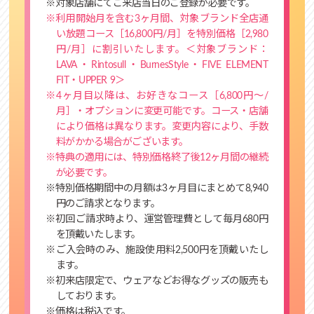
※対象店舗にてご来店当日のご登録が必要です。
※利用開始月を含む3ヶ月間、対象ブランド全店通
い放題コース［16,800円/月］を特別価格［2,980
円/月］に割引いたします。＜対象ブランド：
LAVA・Rintosull・BurnesStyle・FIVE ELEMENT
FIT・UPPER 9＞
※4ヶ月目以降は、お好きなコース［6,800円～/
月］・オプションに変更可能です。コース・店舗
により価格は異なります。変更内容により、手数
料がかかる場合がございます。
※特典の適用には、特別価格終了後12ヶ月間の継続
が必要です。
※特別価格期間中の月額は3ヶ月目にまとめて8,940
円のご請求となります。
※初回ご請求時より、運営管理費として毎月680円
を頂戴いたします。
※ご入会時のみ、施設使用料2,500円を頂戴いたし
ます。
※初来店限定で、ウェアなどお得なグッズの販売も
しております。
※価格は税込です。