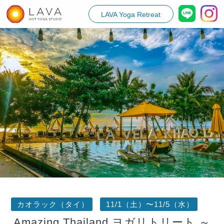
LAVA Yoga Retreat
カオラック（タイ）
11/1（土）〜11/5（水）
Amazing Thailand ヨガリトリート ～