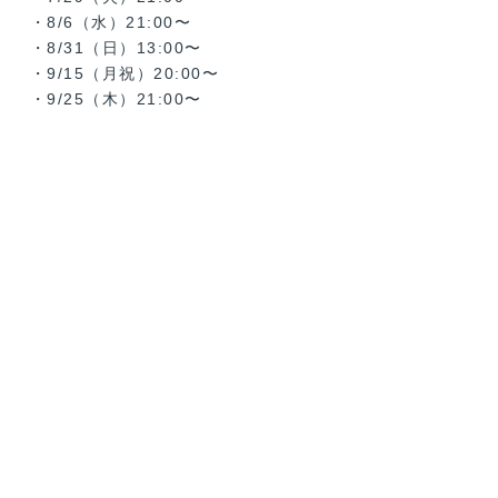
・8/6（水）21:00〜
・8/31（日）13:00〜
・9/15（月祝）20:00〜
・9/25（木）21:00〜
「微笑みの国」とよばれる温かい文化が根付
1
くタイ開催
日本人にはあまり知られていないカオラック
2
の隠れ家リゾートで特別なひととき
シミラン諸島で楽しむ美しい海でのアクティ
3
ビティ
4
ゾウとの触れ合いでタイの自然を体感