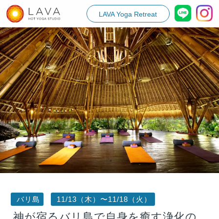
LAVA Yoga Retreat
バリ島
11/13（木）〜11/18（火）
神が宿るバリ島で自身を癒す浄化の