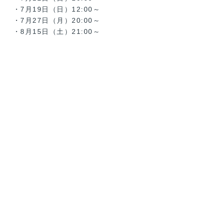
・7月19日（日）12:00～
・7月27日（月）20:00～
・8月15日（土）21:00～
海に面したにぎやかな街サヌールと山に囲ま
1
れ神聖な静寂空間ウブドを堪能できる旅
2
バリの伝統を感じる浄化の沐浴体験
最高級リゾートホテル、ムリアリゾートでの
3
ビュッフェディナー
4
１回でもカラダの変化が愉しめるヨガクラス